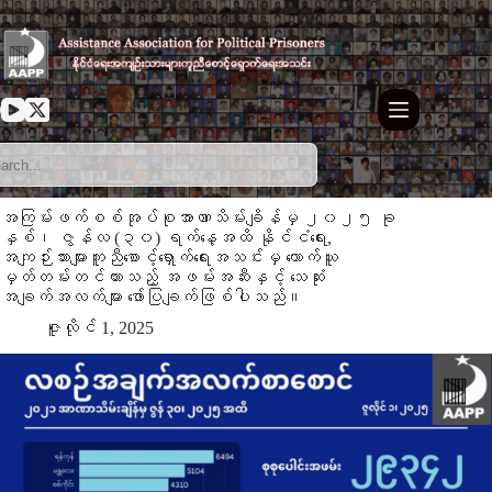
Skip
to
content
အကြမ်းဖက်စစ်အုပ်စုအာဏာသိမ်းချိန်မှ ၂၀၂၅ ခု
နှစ်၊ ဇွန်လ (၃၀) ရက်နေ့အထိ နိုင်ငံရေး,
အကျဉ်းသားများကူညီစောင့်ရှောက်ရေးအသင်းမှ ကောက်ယူ
မှတ်တမ်းတင်ထားသည့် အဖမ်းအဆီးနှင့် သေဆုံး
အချက်အလက်များ ဖော်ပြချက်ဖြစ်ပါသည်။
ဇူလိုင် 1, 2025