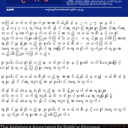
အကြမ်းဖက်စစ်အုပ်စုအာဏာသိမ်းချိန်မှ ၂၀၂၅ ခုနှစ်၊
ဇွန်လ (၃၀) ရက်နေ့အထိ နိုင်ငံရေးအကျဉ်းသားများကူညီစောင့်ရှောက်ရေး
အသင်းမှ ကောက်ယူမှတ်တမ်းတင်ထားသည့် အဖမ်းအဆီးနှင့် သေဆုံး
အချက်အလက်များ ဖော်ပြချက်ဖြစ်ပါသည်။ ဂရပ်များတွင်ဖေါ်ပြထားသော
ရာခိုင်နှုန်းများသည် စုစုပေါင်းအဖမ်းဆီးခံ၊ အသတ်ဖြတ်ခံ
အရေအတွက်မှ သက်ဆိုင်ရာအကြောင်းအရာအလိုက် တွက်ချက်ရယူထား
သည့် ဖေါ်ပြချက်ဖြစ်သည်။
စုစုပေါင်းသေဆုံးဆိုသည်မှာ စစ်အုပ်စုနှင့်သူ၏ လက်ပါးစေများကြောင့်
သေဆုံးခဲ့ရသည့် ပြည်သူအရေအတွက်။
စုစုပေါင်းအဖမ်းအဆီးဆိုသည်မှာ အာဏာသိမ်းချိန်မှစ၍ ဖမ်းဆီးခံခဲ့
ရသူ နိုင်ငံရေးအကျဉ်းသား စုစုပေါင်းအရေအတွက်။
ထိန်းသိမ်းခံနေရဆဲဆိုသည်မှာ အမိန့်ချမှတ်ခံထားရသူများ
အပါအဝင် လက်ရှိအချိန်ထိ စစ်အုပ်စု၏ နေရာအမျိုးမျိုး၌
ထိန်းသိမ်းခံနေရဆဲ နိုင်ငံရေးအကျဉ်းသားအရေအတွက်။
ရာခိုင်နှုန်းဆိုသည်မှာ စုစုပေါင်းအဖမ်းအဆီးနှင့် သေဆုံးအရေအတွက်
မှ တွက်ချက်ရယူထားသည့် ဖော်ပြချက်။
The Assistance Association for Political Prisoners