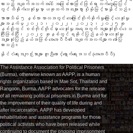
ထားသည့် အချက်အလက်အပေါ် အခြေခံထားခြင်းဖြစ်ရာ လက်တွေ့မြေပြင်
တွင် ထိခိုက်သေဆုံးမှုမှာ ယခုထက်အဆများစွာ ပိုမိုမြင့်မားနိုင်သည်။
အာဏာသိမ်း ၅ နှစ်တာ ကာလအတွင်း လေကြောင်းတိုက်ခိုက်မှုကြောင့် သေဆုံးမှု
များအနက်မှ ၂၀၂၁၊ ၂၀၂၂၊ ၂၀၂၃၊ ၂၀၂၅ ခု
နှစ်တို့တွင် စစ်ကိုင်းတိုင်းမှာ သေဆုံးမှုအရေအတွက် အများဆုံးတိုင်းဒေသ
ကြီးဖြစ်ပြီး၊ ၂၀၂၄ ခုနှစ်တွင် ရခိုင်ပြည်နယ်မှာ သေဆုံးမှု
အများဆုံးပြည်နယ်အဖြစ် အေအေပီပီ၏ အချက်အလက်များက ဖော်ပြ
ထားသည်။
နိုင်ငံရေးအကျဉ်းသားများ ကူညီစောင့်ရှောက်ရေးအသင်း (အေအေပီပီ)
The Assistance Association for Political Prisoners
(Burma), otherwise known as AAPP, is a human
rights organization based in Mae Sot, Thailand and
Rangoon, Burma. AAPP advocates for the release
of all remaining political prisoners in Burma and for
the improvement of their quality of life during and
after incarceration. AAPP has developed
rehabilitation and assistance programs for those
political activists who have been released while
continuing to document the ongoing imprisonment