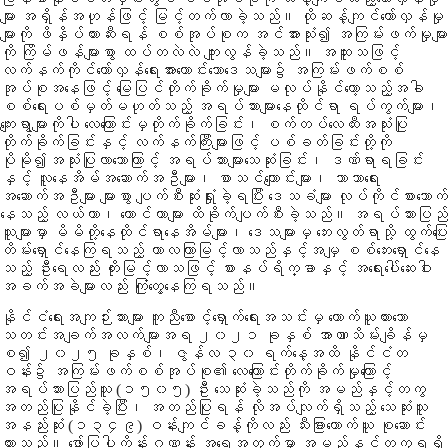
များ အရှိန်အဟုန်ဖြင့် မြင့်တက်လာခဲ့သည်။ ထိုဆန့်ကျင်တော်လှန်မှု
များကို ဖိနှိပ်တားဆီးရန် စစ်အုပ်စုက အင်အားသုံး၍ အကြမ်းဖက်မှုများ
ကို ကြိမ်ဖန်များစွာ ထပ်တလဲလဲ ကျူးလွန်ခဲ့သည်။ အထူးသဖြင့်
လက်နက်ကိုင်တော်လှန်ရေးအားကောင်းသောဒေသများ၌ အကြမ်းဖက်စစ်
အုပ်စုအနေဖြင့် မြေပြင်တိုက်ခိုက်မှုများ မလုပ်နိုင်တော့သည့်အခါ
စစ်ရေးပစ်မှတ်မဟုတ်သည့် အရပ်သားများနေထိုင်ရာ ရပ်ကွက်များ၊
ကျေးရွာများကိုပါ လေကြောင်းမှတိုက်ခိုက်ခြင်း၊ စက်တပ်လေထီးအသုံးပြု
တိုက်ခိုက်ခြင်းနှင့် လက်နက်ကြီးများဖြင့် ပစ်ခတ်ခြင်းတို့ကို
ပိုမို၍အသုံးပြုလာသောကြာင့် အရပ်သားများသေဆုံးခြင်း၊ ဒဏ်ရာရခြင်း
နှင့် လူနေအိမ်အဆောက်အဦများ၊ စာသင်ကျောင်းများ၊ ဘာသာရေး
အဆောက်အဦများ များစွာ ပျက်စီးဆုံးရှုံးခဲ့ရပြီး ဒေသခံများ လုပ်ကိုင်စားသောက်
နေသည့် လယ်ယာ၊ တောင်ယာများ ထိခိုက်ပျက်စီးခဲ့သည်။ အရပ်သားပြည်
သူများမှာ မိမိတို့နေထိုင်ရာနေအိမ်များ၊ ဒေသများမှ ဘေးလွတ်ရာသို့ ထွက်ပြေး
တိမ်းရှောင်နေကြရသည့် ကာလကြာမြင့်လာသည်နှင့်အမျှ စစ်ဘေးရှောင်နေ
သည့် ဦးရေလည်း တိုးမြင့်လာသဖြင့် စားနပ်ရိက္ခာနှင့် အရေးပေါ်ဆေးဝါး
အခက်အခဲများလည်း ကြုံတွေ့နေကြရသည်။
နိုင်ငံရေးအကျဉ်းသားများ ကူညီစောင့်ရှောက်ရေးအသင်းမှ ကောက်ယူထားသော
သတင်းအချက်အလက်များအရ ၂၀၂၁ ခုနှစ် အာဏာသိမ်းချိန်မှ
စ၍ ၂၀၂၅ ခုနှစ်၊ ဇွန်လ ၃၀ ရက်နေ့အထိ နိုင်ငံတ
ဝန်း၌ အကြမ်းဖက်စစ်အုပ်စု၏ လေကြောင်းတိုက်ခိုက်မှုကြောင့်
အရပ်သားပြည်သူ (၁၅၀၅) ဦး သေဆုံးခဲ့သည်ကို အမည်နှင့်တကွ
အတည်ပြုနိုင်ခဲ့ပြီး၊ အတည်ပြုရန် လိုအပ်လျက်ရှိသည့် သေဆုံးသူ
အနည်းဆုံး (၁၃၄၉) ဝန်းကျင်ခန့်ကိုလည်း သီးခြားကောက်ယူ စုဆောင်း
ထားသည်။ ဖော်ပြပါကိန်းဂဏန်း အရေအတွက်မှာ အမည်နှင့်တကွရရှိ