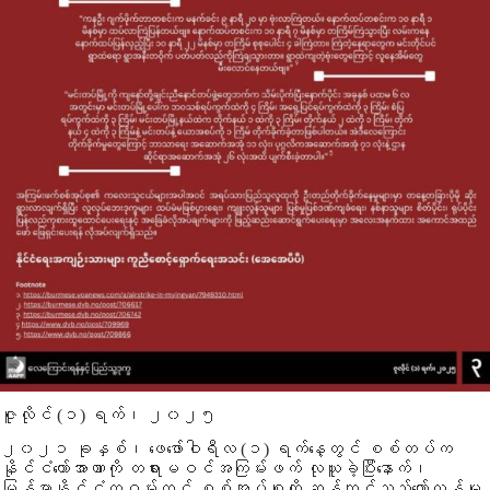
ဇူလိုင် (၁) ရက်၊ ၂၀၂၅
၂၀၂၁ ခုနှစ်၊ ဖေဖော်ဝါရီလ (၁) ရက်နေ့တွင် စစ်တပ်က
နိုင်ငံတော်အာဏာကို တရားမဝင်အကြမ်းဖက် လုယူခဲ့ပြီးနောက်၊
မြန်မာနိုင်ငံတဝှမ်းတွင် စစ်အုပ်စုကို ဆန့်ကျင်သည့်တော်လှန်မှု