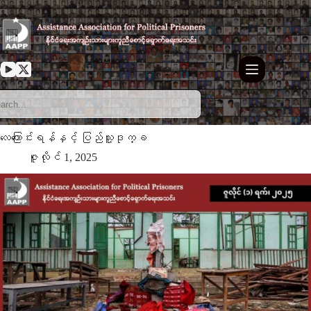
Skip
to
content
လေကြောင်းရန်နှင့် ပြည်သူ့ဒုက္ခ
ဇူလိုင် 1, 2025