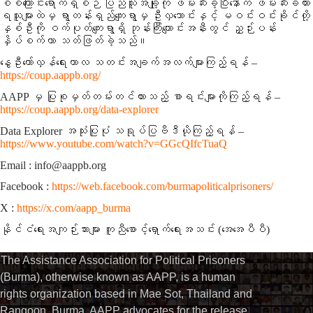
စစ်ကြောင်းရောက်ရှိစဉ် ပြည်သူအချို့ကို ဖမ်းဆီးခဲ့ပြီးနောက် ဖမ်းဆီးခံထား
ရသူများထဲမှ ရွာတန်းရှည်ကျေးရွာမှ ဦးလှသောင်းနှင့် မဝင်းဝင်းခိုင်တို့
နှစ်ဦးကို ဝက်ပုတ်ကျေးရွာရှိ ဘုန်းကြီးကျောင်းအနီးတွင် ညှဉ်းပန်း
နှိပ်စက်ကာ သတ်ဖြတ်ခဲ့သည်။
နွေဦးတော်လှန်ရေးကာလ သတင်းအချက်အလက်များကြည့်ရန် –
https://coup.aappb.org/
AAPP မှ ပြုစုမှတ်တမ်းတင်ထားသည့် စာရင်းများကိုကြည့်ရန် –
https://coup.aappb.org/data-explorer
Data Explorer အသုံးပြုပုံ သရုပ်ပြဗီဒီယိုကြည့်ရန် –
https://www.youtube.com/watch?v=GGcQIfcTuaQ
Email : info@aappb.org
Facebook :
https://web.facebook.com/burmapoliticalprisoners/
X :
https://x.com/aapp_burma
နိုင်ငံရေးအကျဉ်းသားများ ကူညီစောင့်ရှောက်ရေးအသင်း (အေအေပီပီ)
The Assistance Association for Political Prisoners
(Burma), otherwise known as AAPP, is a human
rights organization based in Mae Sot, Thailand and
Rangoon, Burma. AAPP advocates for the release