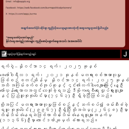
ရက်စွဲ – နိုဝင်ဘာ ၁၄ ရက်၊ ၂၀၂၅ ခုနှစ်
ဖေဖော်ဝါရီလ ၁ ရက်၊ ၂၀၂၁ ခုနှစ် မတရားစစ်အာဏာလုမှု
ဖြစ်စဉ် စတင်ချိန်မှ နိုဝင်ဘာ ၁၄ ရက်၊ ၂၀၂၅ ခုနှစ်
အထိ အကြမ်းဖက်စစ်အုပ်စုနှင့် ၎င်း၏လက်ပါးစေများကြောင့် နွေဦး
တော်လှန်ရေးကာလအတွင်း သေဆုံးခဲ့ရသည့် ဒီမိုကရေစီရေး လှုပ်ရှားသူများ
နှင့် ပြည်သူစုစုပေါင်းမှာ
(၇၄၆၃)
ဦး ရှိခဲ့ပြီဖြစ်သည်။
ထို့အပြင် မတရားအာဏာလုမှုဖြစ်စဉ်နှင့် ဆက်စပ်၍ ဖမ်းဆီးခံခဲ့
ရသူ စုစုပေါင်း
(၂၉၉၆၇)
ဦးရှိပြီး ထိုအထဲမှ
(၂၂၆၄၈)
ဦးမှာ
ထိန်းသိမ်းခံနေရဆဲဖြစ်ကာ ထိန်းသိမ်းခံနေရသူများအနက်မှ
(၁၁၃၆၆)
ဦးမှာ ထောင်ဒဏ် ချမှတ် ခံထားရသည်။