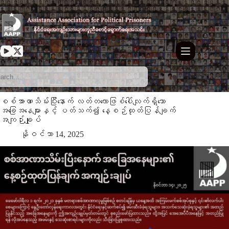
Skip
to
content
စစ်အာဏာသိမ်းပြီးနောက် လတ်တလောဖြစ်ပေါ်လျက်ရှိသော
အခြေအနေများနှင့် ပတ်သက်၍ နေ့စဉ်ထုတ်ပြန်ချက်
အကျဉ်းချုပ်
နိုဝင်ဘာ 14, 2025