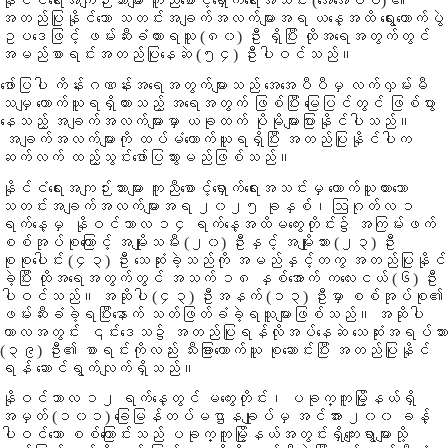
နိုင်ငံရေးအကျဉ်းသားများ ကူညီစောင့်ရှောက်ရေးအသင်း (အေအေပီပီ) ၏
အတည်ပြုနိုင်သော သတင်းအချက်အလက်များအရ ယနေ့အထိ ရွေးကောက်ပွဲ
ဥပဒေဖြင့် ဖမ်းဆီးခံထားရသူ
(၈၀)
ဦး ရှိပြီး ထိုအရေအတွက်တွင်
အမည်စာရင်းအတည်ပြုနေဆဲ
(၅၄)
ဦးပါဝင်သည်။
ဖော်ပြပါ ကိန်းဂဏန်းအရေအတွက်များသည် အေအေပီပီမှ လက်လှမ်းမီ
သမျှ ကောက်ယူရရှိထားသည့် အရေအတွက် ဖြစ်ပြီး မြေပြင်တွင် ဖြစ်ပွား
နေသည့် အချက်အလက်များမှာ ယခုထက် ပိုမိုများပြားနိုင်ပါသည်။
အချက်အလက်များကို ထပ်မံကောက်ယူရရှိပြီး အတည်ပြုနိုင်ပါက
ဆက်လက် ထည့်သွင်းဖော်ပြသွားမည်ဖြစ်သည်။
နိုင်ငံရေးအကျဉ်းသားများ ကူညီစောင့်ရှောက်ရေးအသင်းမှ ကောက်ယူထားသော
သတင်းအချက်အလက်များအရ
၂၀၂၅ ခုနှစ်၊ ဩဂုတ်လ ၁
ရက်နေ့မှ နိုဝင်ဘာလ ၁၄ ရက်နေ့အထိ
မကွေးတိုင်း၌
အကြမ်းဖက်
စစ်အုပ်စုကြောင့် အမျိုးသမီး
(၂၀)
ဦးနှင့် အမျိုးသား
(၂၃)
ဦး
စုစုပေါင်း
(၄၃)
ဦး သေဆုံးခဲ့သည်ကို အမည်နှင့်တကွ အတည်ပြုနိုင်
ခဲ့ပြီး ထိုအရေအတွက်တွင် အသက် ၁၈ နှစ်အောက် ကလေးငယ်
(၆)
ဦး
ပါဝင်သည်။ အဆိုပါ (၄၃) ဦးအနက်
(၁၃)
ဦးမှာ စစ်အုပ်စု၏
ဖမ်းဆီးခံခဲ့ရပြီးနောက် သတ်ဖြတ်ခံခဲ့ရသူများဖြစ်သည်။ အဆိုပါ
ကာလအတွင်း ၎င်းဒေသ၌ အတည်ပြုရန်လိုအပ်နေဆဲ သေဆုံးအရပ်သား
(၃၉)
ဦး၏ စာရင်းကိုလည်း သီးခြားကောက်ယူ စုဆောင်းပြီး အတည်ပြုနိုင်
ရန် ဆောင်ရွက်လျက်ရှိသည်။
နိုဝင်ဘာလ ၁၂ ရက်နေ့တွင် မကွေးတိုင်း၊ ပခုက္ကူမြို့နယ်ရှိ
အမှတ် (၁၀၁) ခြေမြန်တပ်မဌာနချုပ်မှ အင်အား ၂၀၀ ခန့်
ပါဝင်သော စစ်ကြောင်းသည် ပခုက္ကူမြို့နယ်အတွင်းရှိကျေးရွာများသို့