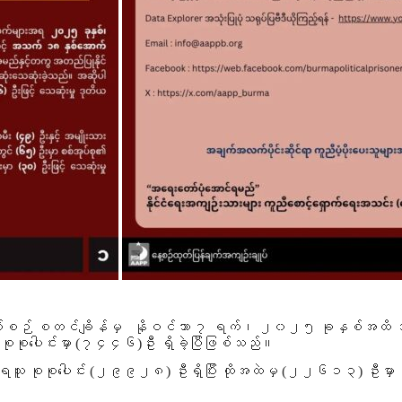
် စတင်ချိန်မှ နိုဝင်ဘာ ၇ ရက်၊ ၂၀၂၅ ခုနှစ်အထိ အကြမ်းဖက်စ
စုစုပေါင်းမှာ
(၇၄၄၆)
ဦး ရှိခဲ့ပြီဖြစ်သည်။
သူ စုစုပေါင်း
(၂၉၉၂၈)
ဦးရှိပြီး ထိုအထဲမှ
(၂၂၆၁၃)
ဦးမှာ