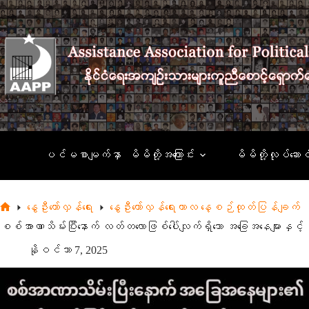
Skip
to
content
ပင်မစာမျက်နှာ
မိမိတို့အကြောင်း
မိမိတို့လုပ်ဆောင
နွေဦးတော်လှန်ရေး
နွေဦးတော်လှန်ရေးကာလ နေ့စဉ်ထုတ်ပြန်ချက်
Home
စစ်အာဏာသိမ်းပြီးနောက် လတ်တလောဖြစ်ပေါ်လျက်ရှိသော အခြေအနေများနှ
နိုဝင်ဘာ 7, 2025