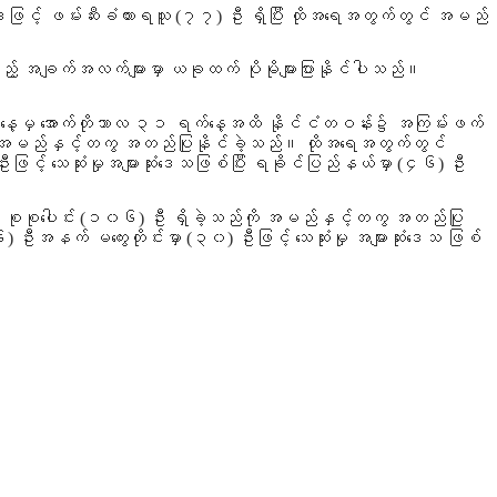
ေဖြင့် ဖမ်းဆီးခံထားရသူ
(၇၇)
ဦး ရှိပြီး ထိုအရေအတွက်တွင် အမည်
့် အချက်အလက်များမှာ ယခုထက် ပိုမိုများပြားနိုင်ပါသည်။
မှ အောက်တိုဘာလ ၃၁ ရက်နေ့အထိ
နိုင်ငံတဝန်း၌ အကြမ်းဖက်
ို အမည်နှင့်တကွ အတည်ပြုနိုင်ခဲ့သည်။ ထိုအရေအတွက်တွင်
းဖြင့် သေဆုံးမှုအများဆုံးဒေသဖြစ်ပြီး ရခိုင်ပြည်နယ်မှာ
(၄၆)
ဦး
 စုစုပေါင်း
(၁၀၆)
ဦး ရှိခဲ့သည်ကို အမည်နှင့်တကွ အတည်ပြု
၀၆) ဦးအနက် မကွေးတိုင်းမှာ
(၃၀)
ဦးဖြင့် သေဆုံးမှု အများဆုံးဒေသ ဖြစ်