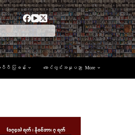
ေပီပီ ပြခန်း
ထောင်တွင်းအနုပညာ
More