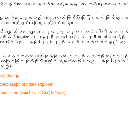
 အတည်ပြုနိုင်သော သတင်းအချက်အလက်များအရ ယနေ့အထိ ရွေးကောက်ပွဲဥပဒ
ကောက်ယူရရှိထားသည့် အရေအတွက် ဖြစ်ပြီး မြေပြင်တွင် ဖြစ်ပွားနေသည
လက် ထည့်သွင်းဖော်ပြသွားမည်ဖြစ်သည်။
ော သတင်းအချက်အလက်များအရ
၂၀၂၅ ခုနှစ်၊ ဇန်နဝါရီလ ၁ ရက်နေ့
)
ဦးနှင့် ယောကျ်ားလေး
(၁၃၉)
ဦး စုစုပေါင်း
(၂၆၂)
ဦး သေဆုံးခဲ့သည်က
ားဆုံးသေဆုံးခဲ့သည်။ အဆိုပါ (၂၆၂) ဦးအနက် စစ်ကိုင်းတိုင်းမှာ
(၆၉)
ဦ
စ်နှင့်အထက် သေဆုံးသူ
အမျိုးသမီး
(၄၉)
ဦးနှင့် အမျိုးသား
(၅၇)
ဦး
ြောင်းဖြင့် တိုက်ခိုက်မှုကြောင့် အများဆုံးသေဆုံးခဲ့သည်။ အဆိုပါ (၁
ြစ်သည်။
.aappb.org/
//coup.aappb.org/data-explorer
youtube.com/watch?v=GGcQIfcTuaQ