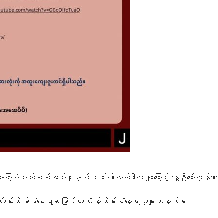
စ်အုပ်စုနှင့် ၎င်း၏လက်ပါးစေများကြောင့် နွေဦးတော်လှန်ရေး
 ထိန်းသိမ်းခံနေရဆဲဖြစ်ကာ ထိန်းသိမ်းခံနေရသူများအနက်မှ