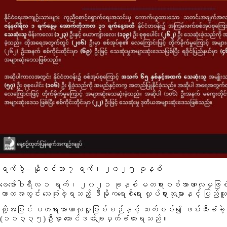
ရက်စွဲ – နိုဝင်ဘာ ၇ ရက်၊ ၂၀၂၅ ခုနှစ်
ဖေဖော်ဝါရီလ ၁ ရက်၊ ၂၀၂၁ ခုနှစ် မတရားစစ်အာဏာလုမှုဖြစ်စဉ
ကာလအတွင်း သေဆုံးခဲ့ရသည့် ဒီမိုကရေစီရေး လှုပ်ရှားသူများနှင့် ပြည်သူ
ထို့အပြင် မတရားအာဏာလုမှုဖြစ်စဉ်နှင့် ဆက်စပ်၍ ဖမ်းဆီးခံခဲ့ရ
(၁၁၃၃၅)
ဦးမှာ ထောင်ဒဏ်ချမှတ်ခံထားရသည်။