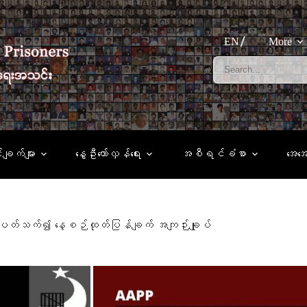
EN
More
်ချက်များ
နွေဦးတော်လှန်ရေး
အစီရင်ခံစာ
အေအ
င့် ပတ်သက်၍ နေ့စဉ်ထုတ်ပြန်ချက် အကျဉ်းချုပ်