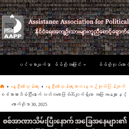
Skip
to
content
ပင်မစာမျက်နှာ
မိမိတို့အကြောင်း
မိမိတို့လုပ်ဆောင
နွေဦးတော်လှန်ရေး
နွေဦးတော်လှန်ရေးကာလ နေ့စဉ်ထုတ်ပြန်ချက်
Home
စစ်အာဏာသိမ်းပြီးနောက် လတ်တလောဖြစ်ပေါ်လျက်ရှိသော အခြေအနေများနှ
အောက်တိုဘာ 30, 2025