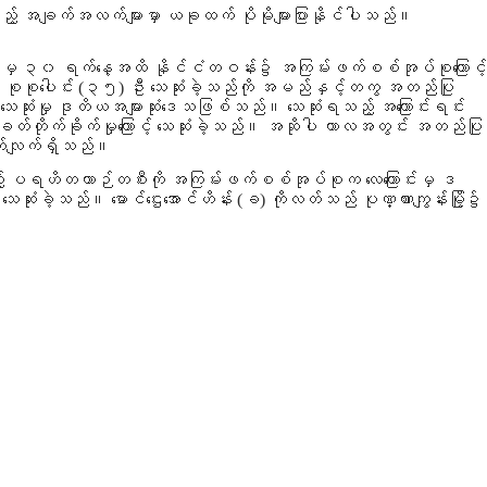
့် အချက်အလက်များမှာ ယခုထက် ပိုမိုများပြားနိုင်ပါသည်။
ေ့မှ ၃၀ ရက်နေ့အထိ
နိုင်ငံတဝန်း၌ အကြမ်းဖက်စစ်အုပ်စုကြောင့်
 စုစုပေါင်း
(၃၅)
ဦး သေဆုံးခဲ့သည်ကို အမည်နှင့်တကွ အတည်ပြု
 သေဆုံးမှု ဒုတိယအများဆုံးဒေသဖြစ်သည်။ သေဆုံးရသည့် အကြောင်းရင်း
တိုက်ခိုက်မှုကြောင့် သေဆုံးခဲ့သည်။ အဆိုပါ ကာလအတွင်း အတည်ပြု
ရွက်လျက်ရှိသည်။
်သည့် ပရဟိတယာဉ်တစီးကို အကြမ်းဖက်စစ်အုပ်စုက လေကြောင်းမှ ဒ
 သေဆုံးခဲ့သည်။ မောင်ဌေးအောင်ဟိန်း (ခ) ကိုလတ်သည် ပုဏ္ဏားကျွန်းမြို့၌