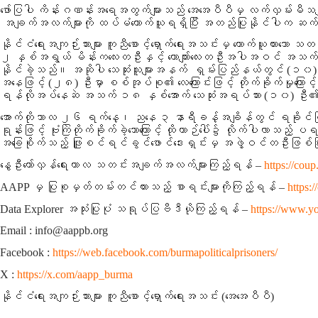
ဖော်ပြပါ ကိန်းဂဏန်းအရေအတွက်များသည် အေအေပီပီမှ လက်လှမ်းမီသမျှ 
အချက်အလက်များကို ထပ်မံကောက်ယူရရှိပြီး အတည်ပြုနိုင်ပါက ဆက်
နိုင်ငံရေးအကျဉ်းသားများ ကူညီစောင့်ရှောက်ရေးအသင်းမှ ကောက်ယူထ
၂ နှစ်အရွယ် မိန်းကလေးတဦးနှင့် ယောကျ်ားလေးတဦးအပါအဝင်
အသက် 
နိုင်ခဲ့သည်။ အဆိုပါ သေဆုံးသူများအနက် ရှမ်းပြည်နယ်တွင်
(၁၀)
အနေဖြင့်
(၂၈)
ဦးမှာ စစ်အုပ်စု၏ လေကြောင်းဖြင့် တိုက်ခိုက်မှုကြောင့် အ
ရန်လိုအပ်နေဆဲ အသက် ၁၈ နှစ်အောက် သေဆုံးအရပ်သား
(၁၀)
ဦး၏ 
အောက်တိုဘာလ ၂၆ ရက်နေ့၊ ညနေ ၃ နာရီခန့်အချိန်တွင် ရခိုင်ပြည်န
ရုန်းဖြင့် ဗုံးကြဲတိုက်ခိုက်ခဲ့သောကြောင့် ထိုယာဉ်ပေါ်၌ လိုက်ပါလာသည့
အခြေစိုက်သည့် ဖြူစင်ရင်ခွင်ဖောင်ဒေးရှင်းမှ အဖွဲ့ဝင်တဦးဖြစ်ပြီ
နွေဦးတော်လှန်ရေးကာလ သတင်းအချက်အလက်များကြည့်ရန် –
https://coup
AAPP မှ ပြုစုမှတ်တမ်းတင်ထားသည့် စာရင်းများကိုကြည့်ရန် –
https:
Data Explorer အသုံးပြုပုံ သရုပ်ပြဗီဒီယိုကြည့်ရန် –
https://www.
Email : info@aappb.org
Facebook :
https://web.facebook.com/burmapoliticalprisoners/
X :
https://x.com/aapp_burma
နိုင်ငံရေးအကျဉ်းသားများ ကူညီစောင့်ရှောက်ရေးအသင်း (အေအေပီပီ)