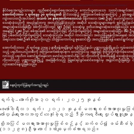
ရက်စွဲ – အောက်တိုဘာ ၃၀ ရက်၊ ၂၀၂၅ ခုနှစ်
ဖေဖော်ဝါရီလ ၁ ရက်၊ ၂၀၂၁ ခုနှစ် မတရားစစ်အာဏာလုမှုဖြစ်စ
တော်လှန်ရေးကာလအတွင်း သေဆုံးခဲ့ရသည့် ဒီမိုကရေစီရေး လှုပ်ရှားသူများနှ
ထို့အပြင် မတရားအာဏာလုမှုဖြစ်စဉ်နှင့် ဆက်စပ်၍ ဖမ်းဆီးခံခဲ့ရ
(၁၁၂၉၈)
ဦးမှာ ထောင်ဒဏ်ချမှတ်ခံထားရသည်။