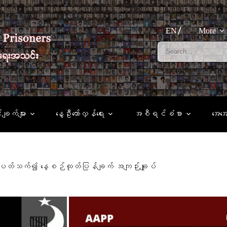
EN
More
်ချက်များ
နွေဦးတော်လှန်ရေး
အစီရင်ခံစာ
အေအ
င့် ပတ်သက်၍ နေ့စဉ်ထုတ်ပြန်ချက် အကျဉ်းချုပ်