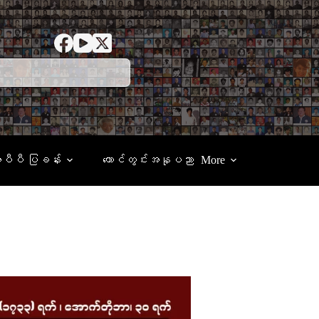
ေပီပီ ပြခန်း
ထောင်တွင်းအနုပညာ
More