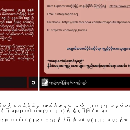
ဉ် စတင်ချိန်မှ အောက်တိုဘာ ၃၀ ရက်၊ ၂၀၂၅ ခုနှစ်အထိ အကြမ်
င့် ပြည်သူစုစုပေါင်းမှာ
(၇၄၂၃)
ဦး ရှိခဲ့ပြီဖြစ်သည်။
သူ စုစုပေါင်း
(၂၉၈၉၅)
ဦးရှိပြီး ထိုအထဲမှ
(၂၂၅၈၃)
ဦးမှာ