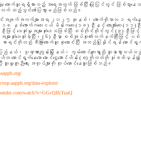
ကောက်ယူရရှိထားသည့် အရေအတွက် ဖြစ်ပြီး မြေပြင်တွင် ဖြစ်ပွားနေသည
လက် ထည့်သွင်းဖော်ပြသွားမည်ဖြစ်သည်။
ားသော သတင်းအချက်အလက်များအရ ၂၀၂၅ ခုနှစ်၊
အောက်တိုဘာလ ၁ ရက်န
၁၈ နှစ်အောက်ကလေးငယ်
မိန်းကလေး
(၁၈)
ဦးနှင့် ယောကျာ်းလေး
(၁၇)
ဦး
ဦးဖြင့် သေဆုံးမှုအများဆုံးဒေသဖြစ်ပြီး စစ်ကိုင်းတိုင်းတွင်
(၉)
ဦးဖြင့်
များဆုံးသေဆုံးခဲ့ပြီး၊
(၆)
ဦးမှာ စစ်အုပ်စု၏လက်နက်ကြီးဖြင့် ပစ်ခတ်
စာရင်းကိုလည်း သီးခြားကောက်ယူ စုဆောင်းပြီး အတည်ပြုနိုင်ရန် ဆောင်
ယ်၊ ပုဏ္ဏားကျွန်းမြို့နယ်၊ ကွမ်းတောင်ကျေးရွာသို့ လူနာသွားသယ
် ပရဟိတ ဆောင်ရွက်နေသော မောင်ဌေးအောင်ဟိန်း (ခ) ကိုလတ်ကို ဗုံးစထိမှန်၍
း လူမှုကူညီရေး အလုပ်များကို လုပ်ဆောင်နေသူဖြစ်သည်။
.aappb.org/
//coup.aappb.org/data-explorer
youtube.com/watch?v=GGcQIfcTuaQ