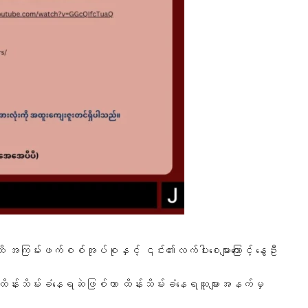
းဖက်စစ်အုပ်စုနှင့် ၎င်း၏လက်ပါးစေများကြောင့် နွေဦး
 ထိန်းသိမ်းခံနေရဆဲဖြစ်ကာ ထိန်းသိမ်းခံနေရသူများအနက်မှ