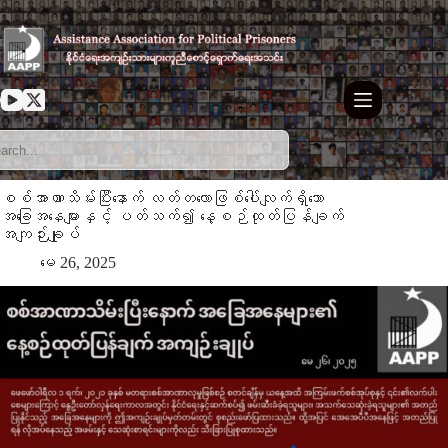
Skip
to
content
စစ်အာဏာသိမ်းပြီးနောက် လတ်တလောဖြစ်ပေါ်လျက်ရှိသော
အခြေအနေများနှင့် ပတ်သက်၍ နေ့စဉ်ထုတ်ပြန်ချက်
အကျဉ်းချုပ်
မေ 26, 2025