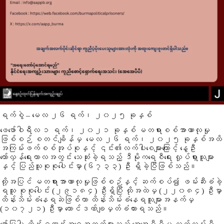
ရက်စွဲ – မေလ ၂၆ ရက်၊ ၂၀၂၅ ခုနှစ်
ဖေဖော်ဝါရီလ ၁ ရက်၊ ၂၀၂၁ ခုနှစ် မတရားစစ်အာဏာလုမှု
ဖြစ်စဉ် စတင်ချိန်မှ မေလ ၂၆ ရက်၊ ၂၀၂၅ ခုနှစ်အထိ
အကြမ်းဖက်စစ်အုပ်စုနှင့် ၎င်း၏လက်ပါးစေများကြောင့် နွေဦး
တော်လှန်ရေးကာလအတွင်း သေဆုံးခဲ့ရသည့် ဒီမိုကရေစီရေး လှုပ်ရှားသူများ
နှင့် ပြည်သူစုစုပေါင်းမှာ (၆၇၃၃) ဦး ရှိခဲ့ပြီဖြစ်သည်။
ထို့အပြင် မတရားအာဏာလုမှုဖြစ်စဉ်နှင့် ဆက်စပ်၍ ဖမ်းဆီးခံခဲ့
ရသူ စုစုပေါင်း (၂၉၁၈၄) ဦးရှိပြီး ထိုအထဲမှ (၂၂၀၈၄) ဦးမှာ
ထိန်းသိမ်းခံနေရဆဲဖြစ်ကာ ထိန်းသိမ်းခံနေရသူများအနက်မှ
(၁၀၇၂၁) ဦးမှာ ထောင်ဒဏ်ချမှတ်ခံထားရသည်။