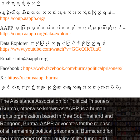
ဒဏ်ရာရရှိခဲ့သည်။
နွေဦးတော်လှန်ရေးကာလ သတင်းအချက်အလက်များကြည့်ရန် –
https://coup.aappb.org/
AAPP မှ ပြုစုမှတ်တမ်းတင်ထားသည့် စာရင်းများကိုကြည့်ရန် –
https://coup.aappb.org/data-explorer
Data Explorer အသုံးပြုပုံ သရုပ်ပြဗီဒီယိုကြည့်ရန် –
https://www.youtube.com/watch?v=GGcQIfcTuaQ
Email : info@aappb.org
Facebook :
https://web.facebook.com/burmapoliticalprisoners/
X :
https://x.com/aapp_burma
နိုင်ငံရေးအကျဉ်းသားများ ကူညီစောင့်ရှောက်ရေးအသင်း (အေအေပီပီ)
The Assistance Association for Political Prisoners
(Burma), otherwise known as AAPP, is a human
rights organization based in Mae Sot, Thailand and
Rangoon, Burma. AAPP advocates for the release
of all remaining political prisoners in Burma and for
the improvement of their quality of life during and