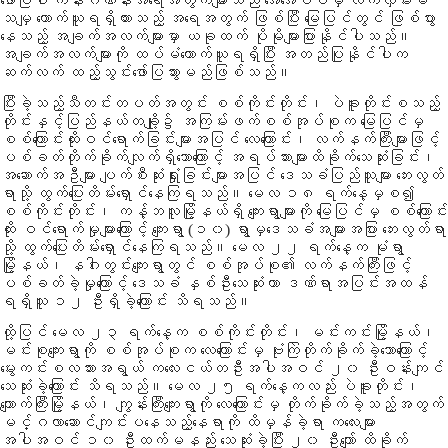
ဖော်ပြပါ ကိန်းဂဏန်းအရေအတွက်များသည် အေအေပီပီမှ လက်လှမ်းမီ
သမျှ ကောက်ယူရရှိထားသည့် အရေအတွက် ဖြစ်ပြီး မြေပြင်တွင် ဖြစ်ပွား
နေသည့် အချက်အလက်များမှာ ယခုထက် ပိုမိုများပြားနိုင်ပါသည်။
အချက်အလက်များကို ထပ်မံကောက်ယူရရှိပြီး အတည်ပြုနိုင်ပါက
ဆက်လက် ထည့်သွင်းဖော်ပြသွားမည်ဖြစ်သည်။
ပြီးခဲ့သည့်သီတင်းတပတ်အတွင်း စစ်ကိုင်းတိုင်း၊ ပဲခူးတိုင်းစသည့်
တိုင်းနှင့်ပြည်နယ်တချို့၌ အကြမ်းဖက်စစ်အုပ်စုက မြေပြင်မှ
စစ်ကြောင်းထိုးဝင်ရောက်ခြင်းများအပြင် လေကြောင်း၊ လက်နက်ကြီးများဖြင့်
ပစ်ခတ်တိုက်ခိုက်လျက်ရှိသောကြောင့် အရပ်သားများထိခိုက်သေဆုံးခြင်း၊
အဆောက်အဦများ ပျက်စီးဆုံးရှုံးခြင်းများအပြင် ဒေသခံပြည်သူများ ဘေးလွတ်
ရာသို့ ထွက်ပြေးတိမ်းရှောင်နေကြရသည်။ မေလ ၁၈ ရက်နေ့မှစ၍
စစ်ကိုင်းတိုင်း၊ ကန့်ဘလူမြို့နယ်ရှိ ကျေးရွာများကို မြေပြင်မှ စစ်ကြောင်း
ထိုး ဝင်ရောက်မှုများကြောင့် ကျေးရွာ (၁၀) ရွာမှဒေသခံအများအပြား ဘေးလွတ်ရာ
သို့ ထွက်ပြေးတိမ်းရှောင်နေကြရသည်။ မေလ ၂၂ ရက်နေ့က မုံရွာ
မြို့နယ်၊ နဂါးတွင်းကျေးရွာတွင် စစ်အုပ်စု၏ လက်နက်ကြီးဖြင့်
ပစ်ခတ်ခဲ့မှုကြောင့် ဒေသခံ နှစ်ဦးသေဆုံးကာ ဒဏ်ရာအပြင်းအထန်
ရရှိသူ ၁၂ ဦးရှိခဲ့ကြောင်း သိရသည်။
ထို့ပြင် မေလ ၂၃ ရက်နေ့က စစ်ကိုင်းတိုင်း၊ မင်းကင်းမြို့နယ်၊
မင်းစုကျေးရွာကို စစ်အုပ်စုက လေကြောင်းမှ ဗုံးကြဲတိုက်ခိုက်ခဲ့သောကြောင့်
မွေးကင်းစလသားအရွယ် ကလေးငယ်တဦးအပါအဝင် ၂၀ ဦးဝန်းကျင်
သေဆုံးခဲ့ကြောင်း သိရသည်။ မေလ ၂၅ ရက်နေ့ကလည်း ပဲခူးတိုင်း၊
ကျောက်ကြီးမြို့နယ်၊ ကျွန်းကြီးကျေးရွာကို လေကြောင်းမှ တိုက်ခိုက်ခဲ့သည့်အတွက်
မင်္ဂလာဆောင်ကျင်းပနေသည့်နေရာကို ထိမှန်ခဲ့ရာ ကလေးများ
အပါအဝင် ၁၀ ဦးထက်မနည်း သေဆုံးခဲ့ပြီး ၂၀ ဦးကျော် ထိခိုက်