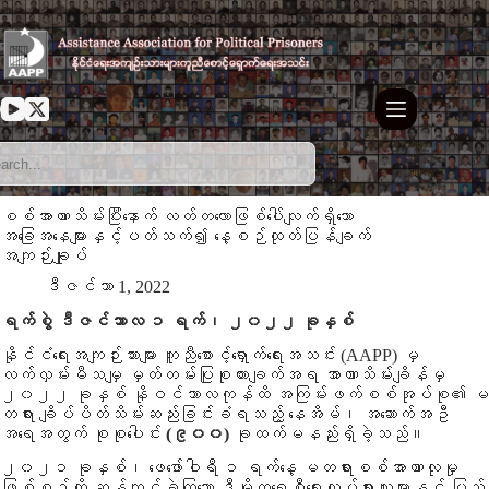
Skip
to
content
စစ်အာဏာသိမ်းပြီးနောက် လတ်တလောဖြစ်ပေါ်လျက်ရှိသော
အခြေအနေများနှင့်ပတ်သက်၍ နေ့စဉ်ထုတ်ပြန်ချက်
အကျဉ်းချုပ်
ဒီဇင်ဘာ 1, 2022
ရက်စွဲ ဒီဇင်ဘာလ ၁ ရက်၊ ၂၀၂၂ ခုနှစ်
နိုင်ငံရေးအကျဉ်းသားများ ကူညီစောင့်ရှောက်ရေးအသင်း (AAPP) မှ
လက်လှမ်းမီသမျှ မှတ်တမ်းပြုစုထားချက်အရ အာဏာသိမ်းချိန်မှ
၂၀၂၂ ခုနှစ် နိုဝင်ဘာလကုန်ထိ အကြမ်းဖက်စစ်အုပ်စု၏ မ
တရား ချိပ်ပိတ်သိမ်းဆည်းခြင်းခံရသည့် နေအိမ်၊ အဆောက်အဦ
အရေအတွက် စုစုပေါင်း
(၉၀၀)
ခုထက်မနည်းရှိခဲ့သည်။
၂၀၂၁ ခုနှစ်၊ ဖေဖော်ဝါရီ ၁ ရက်နေ့ မတရားစစ်အာဏာလုမှု
ဖြစ်စဉ်ကို ဆန့်ကျင်ခဲ့ကြသော ဒီမိုကရေစီရေးလှုပ်ရှားသူများနှင့် ပြည်