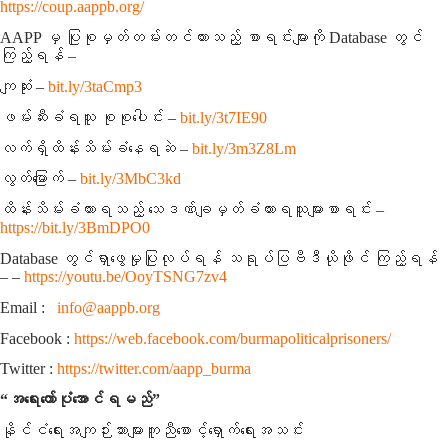
https://coup.aappb.org/
AAPP မှ ပြုစုမှတ်တမ်းတင်ထားသည့် စာရင်းများကို Database တွင်
ကြည့်ရန် –
ကျဆုံး –
bit.ly/3taCmp3
ဖမ်းဆီးခံရသူ စုစုပေါင်း –
bit.ly/3t7IE90
လက်ရှိထိန်းသိမ်းခံနေရဆဲ –
bit.ly/3m3Z8Lm
လွတ်မြောက် –
bit.ly/3MbC3kd
ထိန်းသိမ်းခံထားရသည့် သေဒဏ်ချမှတ်ခံထားရသူများစာရင်း –
https://bit.ly/3BmDPO0
Database တွင်ရှာဖွေမှုပြုလုပ်ရန် သရုပ်ပြဗီဒီယိုဖိုင် ကြည့်ရန်
–
–
https://youtu.be/OoyTSNG7zv4
Email :
info@aappb.org
Facebook :
https://web.facebook.com/burmapoliticalprisoners/
Twitter :
https://twitter.com/aapp_burma
“အရေးတော်ပုံအောင်ရမည်”
နိုင်ငံရေးအကျဉ်းသားများကူညီစောင့်ရှောက်ရေးအသင်း