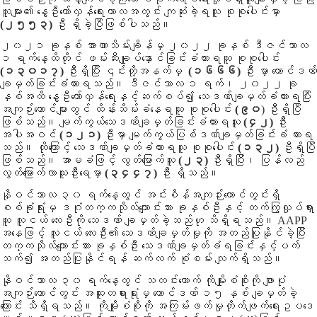
သူများ၏ နွေဦးတော်လှန်ရေးကာလအတွင်း ကျဆုံးခဲ့ရသူ စုစုပေါင်းမှာ
(
၂၅၅၃
)
ဦး ရှိခဲ့ပြီဖြစ်ပါသည်။
၂၀၂၁ ခုနှစ် အာဏာသိမ်းချိန်မှ ၂၀၂၂ ခုနှစ် ဒီဇင်ဘာလ
၁ ရက်နေ့ထိတိုင် ဖမ်းဆီးချုပ်နှောင်ခြင်းခံထားရသူ စုစုပေါင်း
(၁၃၀၁၇)
ဦးရှိပြီး ၎င်းတို့အနက်မှ
(၁၆၆၆)
ဦး မှာ ထောင်ဒဏ်
ချမှတ်ခြင်းခံထားရသည်။ ဒီဇင်ဘာလ ၁ ရက်၊ ၂၀၂၂ ခု
နှစ်အထိ နွေဦးတော်လှန်ရေးနှင့်ဆက်စပ်၍ သေဒဏ်ချမှတ်ခံထားရပြီး
အကျဉ်းထောင်များတွင် ထိန်းသိမ်းခံနေရသူ စုစုပေါင်း
(၉၀
) ဦးရှိပြီ
ဖြစ်သည်။ မျက်ကွယ်သေဒဏ်ချမှတ်ခြင်းခံထားရသူ
(၄၂)
ဦး
အပါအဝင်
(၁၂၁)
ဦးမှာ မျက်ကွယ်ပြစ်ဒဏ်ချမှတ်ခြင်းခံ ထားရ
သည်။ ထိုကြောင့် သေဒဏ်ချမှတ်ခံထားရသူ စုစုပေါင်း
(၁၃၂)
ဦးရှိပြီ
ဖြစ်သည်။ အာမခံဖြင့် လွတ်မြောက်သူ
(၂၃)
ဦးရှိပြီး၊ ပြန်လည်
လွတ်မြောက်လာသူဦးရေမှာ
(၃၄၄၇)
ဦး ရှိသည်။
နိုဝင်ဘာလ ၃၀ ရက်နေ့တွင် အင်းစိန်အကျဉ်းထောင်တွင်းရှိ
စစ်ခုံရုံးမှ ဒဂုံတက္ကသိုလ်ကျောင်းသား ခုနှစ်ဦးနှင့် တက်ကြွလှုပ်ရှား
သူ လူငယ် လေးဦးကို သေဒဏ် ချမှတ်ခဲ့သည်ဟု သိရှိရသည်။ AAPP
အနေဖြင့် လူငယ် လေးဦး၏ သေဒဏ်ချမှတ်မှုကို အတည်ပြုနိုင်ခဲ့ပြီး
တက္ကသိုလ်ကျောင်းသား ခုနှစ်ဦး သေဒဏ်ချမှတ်ခံရခြင်းနှင့်ပက်
သက်၍ အတည်ပြုနိုင်ရန် ဆက်လက် စုံစမ်း လျက်ရှိသည်။
နိုဝင်ဘာလ ၃၀ ရက်နေ့တွင် သတင်းထောက် ကိုမျိုးစံစိုးကို ဖျာပုံ
အကျဉ်းထောင်တွင်း အထူးတရားရုံးမှ ထောင်ဒဏ် ၁၅ နှစ် ချမှတ်ခဲ့
ကြောင်း သိရှိရသည်။ ကိုမျိုးစံစိုးကို အကြမ်းဖက်မှုတိုက်ဖျက်ရေးဥပဒေ