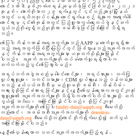
ပုဒ်မ ၅၀ (ည)ဖြင့် ထောင်ဒဏ် ဆယ်နှစ်၊ ၅၂ (က)ဖြင့်
ထောင်ဒဏ် ငါးနှစ် ကျခံစေရန် ချမှတ်ခဲ့ခြင်းဖြစ်သည်။ ၂၀၂၁
ခုနှစ်၊ အောက်တိုဘာလ ၂၉ ရက်နေ့တွင် ၎င်းသည် ဖျာပုံမြို့နယ်
အတွင်း ပရဟိတလုပ်ငန်းများ ဆောင်ရွက်နေစဉ် ရဲများက လာရောက်ခေါ်
ဆောင်ရာမှ ၎င်း၏ဖုန်းအတွင်း ပြည်သူ့ကာကွယ်ရေးတပ်ဖွဲ့နှင့်ဆက်
သွယ်သည်ကို တွေ့ရှိသည်ဟုဆိုကာ ဖမ်းဆီးခဲ့ခြင်းဖြစ်ကြောင်း သိရှိရ
သည်။
ဖော်ပြပါ ကိန်းဂဏန်းအရေအတွက်များသည် AAPP မှ ကောက်ယူရရှိထား
သည့် အရေအတွက်ဖြစ်ပြီး မြေပြင်တွင် ဖြစ်ပွားနေသည့်အချက်အလက်
နှင့် ကိန်းဂဏန်းအရေအတွက်များမှာ ယခုထက်ပိုမိုများပြားနိုင်
ပါသည်။ အချက် အလက်များကို ထပ်မံကောက်ယူရရှိလာပါက
ဆက်လက်ထည့်သွင်းဖော်ပြသွားပါမည်။
အရပ်ဘက်အဖွဲ့အစည်းမှ ခေါင်းဆောင်များ၊ အရပ်သားများ၊ တက်ကြွ
လှုပ်ရှားသူများ၊ သတင်းသမားများ၊ CDM လှုပ်ရှားနေသည့် ဝန်ထမ်းများ
စသည့် နယ်ပယ်အသီးသီးမှ မည်သူမဆို ဖမ်းဆီး၊ ထိန်းသိမ်း၊
တရားစွဲဆိုခြင်းခံထားရ ခြင်းများနှင့် နွေဦးတော်လှန်ရေးကာလအတွင်း ကျဆုံး
သွားသူများ၏ အချက်အလက်များကို သိရှိပါက အောက်ပါလိပ်စာ များသို့ ဆက်
သွယ်၍ အသိပေး၊ အကြောင်းကြား နိုင်ပါသည်။ ထို့ပြင် ကျဆုံး
အချက်အလက်များကို ဖော်ပြပါ
fatality-data@aappb.org
အီးမေးလ်သို့
လည်းကောင်း၊ အဖမ်းအဆီးအချက်အလက်များကို
detention-
data@aappb.org
အီးမေးလ်သို့လည်းကောင်း တိုက်ရိုက်ပေးပို့၍ ဆက်သွယ်
အကြောင်းကြားနိုင်ပါသည်။
နွေဦးတော်လှန်ရေးကာလ သတင်းအချက်အလက်များကြည့်ရန် –