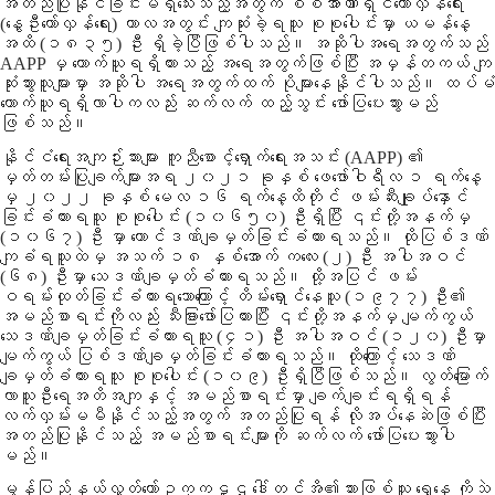
အတည်ပြုနိုင်ခြင်းမရှိသေးသည့်အတွက် စစ်အာဏာရှင်တော်လှန်ရေး
(နွေဦးတော်လှန်ရေး) ကာလအတွင်း ကျဆုံးခဲ့ရသူ စုစုပေါင်းမှာ ယမန်နေ့
အထိ (၁၈၃၅) ဦး ရှိခဲ့ပြီဖြစ်ပါသည်။ အဆိုပါအရေအတွက်သည်
AAPP မှ ကောက်ယူရရှိထားသည့် အရေအတွက်ဖြစ်ပြီး အမှန်တကယ် ကျ
ဆုံးသွားသူများမှာ အဆိုပါ အရေအတွက်ထက် ပိုများနေနိုင်ပါသည်။ ထပ်မံ
ကောက်ယူရရှိလာပါကလည်း ဆက်လက် ထည့်သွင်း ဖော်ပြပေးသွားမည်
ဖြစ်သည်။
နိုင်ငံရေးအကျဉ်းသားများ ကူညီစောင့်ရှောက်ရေးအသင်း (AAPP) ၏
မှတ်တမ်းပြုချက်များအရ ၂၀၂၁ ခုနှစ် ဖေဖော်ဝါရီလ ၁ ရက်နေ့
မှ ၂၀၂၂ ခုနှစ် မေလ ၁၆ ရက်နေ့ထိတိုင် ဖမ်းဆီးချုပ်နှောင်
ခြင်းခံထားရသူ စုစုပေါင်း (၁၀၆၅၀) ဦးရှိပြီး ၎င်းတို့အနက်မှ
(၁၀၆၇) ဦး မှာ ထောင်ဒဏ်ချမှတ်ခြင်းခံထားရသည်။ ထိုပြစ်ဒဏ်
ကျခံရသူထဲမှ အသက် ၁၈ နှစ်အောက် ကလေး (၂) ဦး အပါအဝင်
(၆၈) ဦးမှာ သေဒဏ်ချမှတ်ခံထားရသည်။ ထို့အပြင် ဖမ်း
ဝရမ်းထုတ်ခြင်းခံထားရသောကြောင့် တိမ်းရှောင်နေသူ (၁၉၇၇) ဦး၏
အမည်စာရင်းကိုလည်း သီးခြားဖော်ပြထားပြီး ၎င်းတို့အနက်မှ မျက်ကွယ်
သေဒဏ်ချမှတ်ခြင်းခံထားရသူ (၄၁) ဦး အပါအဝင် (၁၂၀) ဦးမှာ
မျက်ကွယ် ပြစ်ဒဏ်ချမှတ်ခြင်းခံထားရသည်။ ထိုကြောင့် သေဒဏ်
ချမှတ်ခံထားရသူ စုစုပေါင်း (၁၀၉) ဦးရှိပြီဖြစ်သည်။ လွတ်မြောက်
လာသူဦးရေအတိအကျနှင့် အမည်စာရင်းမှာ ချက်ချင်းရရှိရန်
လက်လှမ်းမမီနိုင်သည့်အတွက် အတည်ပြုရန် လိုအပ်နေဆဲဖြစ်ပြီး
အတည်ပြုနိုင်သည့် အမည်စာရင်းများကို ဆက်လက် ဖော်ပြပေးသွားပါ
မည်။
မွန်ပြည်နယ်လွှတ်တော်ဥက္ကဋ္ဌ ဒေါ်တင်အိ၏သားဖြစ်သူ ရှေ့နေ ကိုသဲ