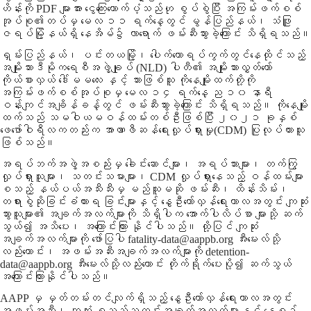
ဟိန်းကို PDF များအား ငွေကြေးထောက်ပံ့သည်ဟု စွပ်စွဲပြီး အကြမ်းဖက်စစ်
အုပ်စု၏တပ်မှ မေလ ၁၁ ရက်နေ့တွင် မွန်ပြည်နယ်၊ သံဖြူ
ဇရပ်မြို့နယ်ရှိ နေအိမ်၌ လာရောက် ဖမ်းဆီးသွားခဲ့ကြောင်း သိရှိရသည်။
ရှမ်းပြည်နယ်၊ ပင်းတယမြို့၊ ပေါက်တောရပ်ကွက်တွင်နေထိုင်သည့်
အမျိုးသားဒီမိုကရေစီအဖွဲ့ချုပ် (NLD) ပါတီ၏ အမျိုးသားလွှတ်တော်
ကိုယ်စားလှယ် ဒေါ်မမလေး နှင့် သားဖြစ်သူ ကိုနေမျိုးထက်တို့ကို
အကြမ်းဖက်စစ်အုပ်စုမှ မေလ ၁၄ ရက်နေ့ ည ၁၀ နာရီ
ဝန်းကျင်အချိန်ခန့်တွင် ဖမ်းဆီးသွားခဲ့ကြောင်း သိရှိရသည်။ ကိုနေမျိုး
ထက်သည် သမဝါယမဝန်ထမ်းတစ်ဦးဖြစ်ပြီး ၂၀၂၁ ခုနှစ်
ဖေဖော်ဝါရီလကတည်းက အာဏာဖီဆန်ရေးလှုပ်ရှားမှု(CDM) ပြုလုပ်ထားသူ
ဖြစ်သည်။
အရပ်ဘက်အဖွဲ့အစည်းမှ ခေါင်းဆောင်များ၊ အရပ်သားများ၊ တက်ကြွ
လှုပ်ရှားသူများ၊ သတင်းသမားများ၊ CDM လှုပ်ရှားနေသည့် ဝန်ထမ်းများ
စသည့် နယ်ပယ်အသီးသီးမှ မည်သူမဆို ဖမ်းဆီး၊ ထိန်းသိမ်း၊
တရားစွဲဆိုခြင်းခံထားရ ခြင်းများနှင့် နွေဦးတော်လှန်ရေးကာလအတွင်း ကျဆုံး
သွားသူများ၏ အချက်အလက်များကို သိရှိပါက အောက်ပါလိပ်စာ များသို့ ဆက်
သွယ်၍ အသိပေး၊ အကြောင်းကြား နိုင်ပါသည်။ ထို့ပြင် ကျဆုံး
အချက်အလက်များကို ဖော်ပြပါ fatality-data@aappb.org အီးမေးလ်သို့
လည်းကောင်း၊ အဖမ်းအဆီးအချက်အလက်များကို detention-
data@aappb.org အီးမေးလ်သို့လည်းကောင်း တိုက်ရိုက်ပေးပို့၍ ဆက်သွယ်
အကြောင်းကြားနိုင်ပါသည်။
AAPP မှ မှတ်တမ်းတင်လျက်ရှိသည့် နွေဦးတော်လှန်ရေးကာလအတွင်း
အဖမ်းအဆီး၊ ကျဆုံး စသည့်သတင်းအချက်အလက်များနှင့် နေ့စဉ်