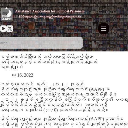
Skip
to
content
စစ်အာဏာသိမ်းပြီးနောက် လတ်တလောဖြစ်ပေါ်လျက်ရှိသော
အခြေအနေများနှင့်ပတ်သက်၍ နေ့စဉ်ထုတ်ပြန်ချက်
အကျဉ်းချုပ်
မေ 16, 2022
ရက်စွဲ မေလ ၁၆ ရက်၊ ၂၀၂၂ ခုနှစ်
နိုင်ငံရေးအကျဉ်းသားများ ကူညီစောင့်ရှောက်ရေးအသင်း (AAPP) မှ
လက်လှမ်းမီသမျှ မှတ်တမ်းပြုစုထားချက်အရ အာဏာသိမ်းချိန်မှ
၂၀၂၂ ခုနှစ် ဧပြီလကုန်ထိ အကြမ်းဖက်စစ်အုပ်စု၏ မတရား
ချိပ်ပိတ်သိမ်းဆည်းခြင်းခံရသည့် နေအိမ်၊ အဆောက်အဦး
အရေအတွက် စုစုပေါင်း (၅၇0) ခုထက်မနည်းရှိခဲ့သည်။
နိုင်ငံရေးအကျဉ်းသားများ ကူညီစောင့်ရှောက်ရေးအသင်း (AAPP)မှ ကောက်ခံ
ရရှိသည့် မှတ်တမ်းများအရ ယနေ့ (မေ ၁၆)တွင် ကျဆုံးသွားခဲ့ရသူများကို