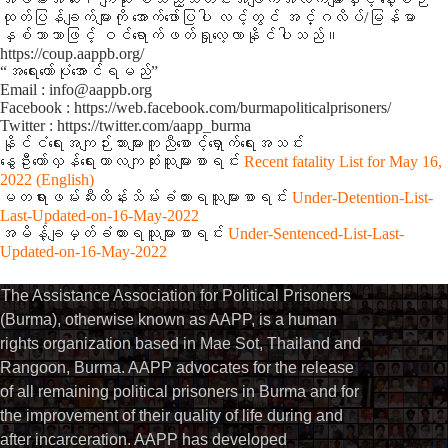
ထုတ်ပြန်ချက်များကို အောက်ဖော်ပြပါ လင့်တွင် အင်္ဂလိပ်/မြန်မာ
နှစ်ဘာသာဖြင့် ဝင်ရောက်ဖတ်ရှုလေ့လာနိုင်ပါသည်။
https://coup.aappb.org/
“အရေးတော်ပုံအောင်ရမည်”
Email : info@aappb.org
Facebook : https://web.facebook.com/burmapoliticalprisoners/
Twitter : https://twitter.com/aapp_burma
နိုင်ငံရေးအကျဉ်းသားများကူညီစောင့်ရှောက်ရေးအသင်း
နွေဦးတော်လှန်ရေးကာလကျဆုံးသူများစာရင်း
Recent fatality List for May 16,
2022 (English)
မတရားဖမ်းဆီးထိန်းသိမ်းခံထားရသူများစာရင်း
Under-Detention-List-
Last-Updated-on-16-May-2022
အမိန့်ချမှတ်ခံထားရသူများစာရင်း
Under-Sentenced-List-Last-
Updated-on-16-May-2022
The Assistance Association for Political Prisoners
(Burma), otherwise known as AAPP, is a human
rights organization based in Mae Sot, Thailand and
Rangoon, Burma. AAPP advocates for the release
of all remaining political prisoners in Burma and for
the improvement of their quality of life during and
after incarceration. AAPP has developed