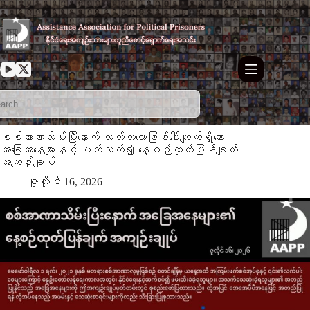
Skip
to
content
⁨စစ်အာဏာသိမ်းပြီးနောက် လတ်တလောဖြစ်ပေါ်လျက်ရှိသော
အခြေအနေများနှင့် ပတ်သက်၍ နေ့စဉ်ထုတ်ပြန်ချက်
အကျဉ်းချုပ်
ဇူလိုင် 16, 2026