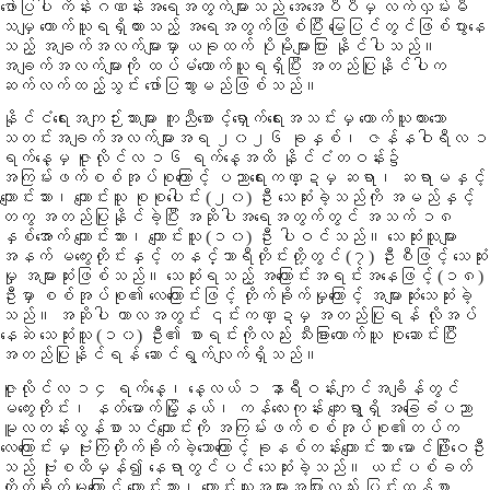
ဖော်ပြပါ ကိန်းဂဏန်းအရေအတွက်များသည် အေအေပီပီမှ လက်လှမ်းမီ
သမျှ ကောက်ယူရရှိထားသည့် အရေအတွက်ဖြစ်ပြီး မြေပြင်တွင်ဖြစ်ပွားနေ
သည့် အချက်အလက်များမှာ ယခုထက် ပိုမိုများပြား နိုင်ပါသည်။
အချက်အလက်များကို ထပ်မံကောက်ယူရရှိပြီး အတည်ပြုနိုင်ပါက
ဆက်လက်ထည့်သွင်း ဖော်ပြသွားမည်ဖြစ်သည်။
နိုင်ငံရေးအကျဉ်းသားများ ကူညီစောင့်ရှောက်ရေးအသင်းမှ ကောက်ယူထားသော
သတင်းအချက်အလက်များအရ ၂၀၂၆ ခုနှစ်၊ ဇန်နဝါရီလ ၁
ရက်နေ့မှ ဇူလိုင်လ ၁၆ ရက်နေ့အထိ နိုင်ငံတဝန်း၌
အကြမ်းဖက်စစ်အုပ်စုကြောင့် ပညာရေးကဏ္ဍမှ ဆရာ၊ ဆရာမနှင့်
ကျောင်းသား၊ ကျောင်းသူ စုစုပေါင်း (၂၀) ဦး သေဆုံးခဲ့သည်ကို အမည်နှင့်
တကွ အတည်ပြုနိုင်ခဲ့ပြီး အဆိုပါအရေအတွက်တွင် အသက် ၁၈
နှစ်အောက် ကျောင်းသား၊ ကျောင်းသူ (၁၀) ဦး ပါဝင်သည်။ သေဆုံးသူများ
အနက် မကွေးတိုင်းနှင့် တနင်္သာရီတိုင်းတို့တွင် (၇) ဦးစီဖြင့် သေဆုံး
မှု အများဆုံးဖြစ်သည်။ သေဆုံးရသည့် အကြောင်းအရင်းအနေဖြင့် (၁၈)
ဦးမှာ စစ်အုပ်စု၏ လေကြောင်းဖြင့် တိုက်ခိုက်မှုကြောင့် အများဆုံးသေဆုံးခဲ့
သည်။ အဆိုပါ ကာလအတွင်း ၎င်းကဏ္ဍမှ အတည်ပြုရန် လိုအပ်
နေဆဲ သေဆုံးသူ (၁၀) ဦး၏ စာရင်းကိုလည်း သီးခြားကောက်ယူ စုဆောင်းပြီး
အတည်ပြုနိုင်ရန် ဆောင်ရွက်လျက်ရှိသည်။
ဇူလိုင်လ ၁၄ ရက်နေ့၊ နေ့လယ် ၁ နာရီဝန်းကျင်အချိန်တွင်
မကွေးတိုင်း၊ နတ်မောက်မြို့နယ်၊ ကန်လေးကုန်း ကျေးရွာရှိ အခြေခံပညာ
မူလတန်းလွန်စာသင်ကျောင်းကို အကြမ်းဖက်စစ်အုပ်စု၏တပ်က
လေကြောင်းမှ ဗုံးကြဲတိုက်ခိုက်ခဲ့သောကြောင့် ခုနစ်တန်းကျောင်းသား မောင်ဖြိုးဝေဦး
သည် ဗုံးစထိမှန်၍ နေရာတွင်ပင် သေဆုံးခဲ့သည်။ ယင်းပစ်ခတ်
တိုက်ခိုက်မှုကြောင့် ကျောင်းသား၊ ကျောင်းသူအများအပြားလည်း ပြင်းထန်စွာ