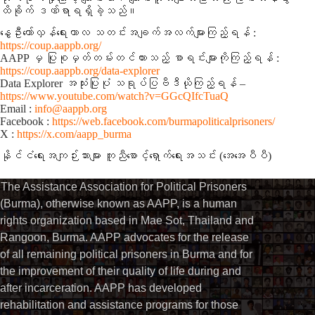
ထိခိုက် ဒဏ်ရာရရှိခဲ့သည်။
နွေဦးတော်လှန်ရေးကာလ သတင်းအချက်အလက်များကြည့်ရန် :
https://coup.aappb.org/
AAPP မှ ပြုစုမှတ်တမ်းတင်ထားသည့် စာရင်းများကိုကြည့်ရန် :
https://coup.aappb.org/data-explorer
Data Explorer အသုံးပြုပုံ သရုပ်ပြဗီဒီယိုကြည့်ရန် –
https://www.youtube.com/watch?v=GGcQIfcTuaQ
Email :
info@aappb.org
Facebook :
https://web.facebook.com/burmapoliticalprisoners/
X :
https://x.com/aapp_burma
နိုင်ငံရေးအကျဉ်းသားများ ကူညီစောင့်ရှောက်ရေးအသင်း (အေအေပီပီ)⁩
The Assistance Association for Political Prisoners
(Burma), otherwise known as AAPP, is a human
rights organization based in Mae Sot, Thailand and
Rangoon, Burma. AAPP advocates for the release
of all remaining political prisoners in Burma and for
the improvement of their quality of life during and
after incarceration. AAPP has developed
rehabilitation and assistance programs for those