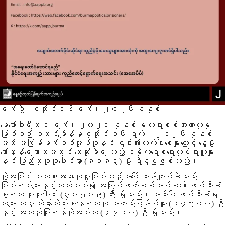
ရက်စွဲ – ဇူလိုင် ၁၆ ရက်၊ ၂၀၂၆ ခုနှစ်
ဖေဖော်ဝါရီလ ၁ ရက်၊ ၂၀၂၁ ခုနှစ် မတရားစစ်အာဏာလုမှု
ဖြစ်စဉ် စတင်ချိန်မှ ဇူလိုင် ၁၆ ရက်၊ ၂၀၂၆ ခုနှစ်
အထိ အကြမ်းဖက်စစ်အုပ်စုနှင့် ၎င်း၏လက်ပါးစေများကြောင့် နွေဦး
တော်လှန်ရေးကာလအတွင်း သေဆုံးခဲ့ရ သည့် ဒီမိုကရေစီရေးလှုပ်ရှားသူများ
နှင့် ပြည်သူစုစုပေါင်းမှာ (၈၁၈၃) ဦး ရှိခဲ့ပြီဖြစ်သည်။
ထို့အပြင် မတရားအာဏာလုမှုဖြစ်စဉ်အပေါ် ဆန့်ကျင်ခဲ့သည့်
ဖြစ်ရပ်များနှင့်ဆက်စပ်၍ အကြမ်းဖက်စစ်အုပ်စု၏ ဖမ်းဆီးခံ
ခဲ့ရသူ စုစုပေါင်း (၃၁၅၁၉) ဦး ရှိသည်။ အဆိုပါ ဖမ်းဆီးခံရ
သူများ ထဲမှ ထိန်းသိမ်းခံနေရဆဲဟု အတည်ပြုနိုင်သူ (၁၄၅၈၀) ဦး
နှင့် အတည်ပြုရန်လိုအပ်ဆဲ (၇၉၁၀) ဦး ရှိသည်။