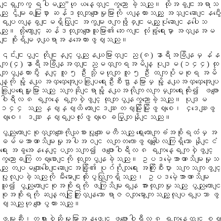
ငျရှကျကွ ရပါမညျ”ဟု ယနေ့တှငျ ကွညော ခဲ့သညျ။ ထိုအခွငျးအရာသ
ညျ ငွိမျးခမြျးစှာ ဆန်ဒထုတျဖောျမှုမြားကို ဟနျ့တားသညျ့ အသှငျဆောငျနပွေီး
ရပျတနျ့ခွငျးမရှိလြှငျ အကွမျးဖကျဖွိုခှငျးမညျ့ပုံဆောငျနပေါသ
ညျ။ ထို့ကွောငျ့ ဆန်ဒထုတျဖောျသူမြား၏ ဘေးကငျး လုံခွုံရေးမှာ အလှနျအမ
ငျး စိုးရိမျဖှယျရာအနအေထားဖွဈသညျ။
၎င်းငျးပွငျ တိုငျးနှငျ့ပွညျနယျမြားတှငျ ည (၈) နာရီအခြိနျမှ နံန
ကျ (၄) နာရီအခြိနျအတှငျး ညမထှကျရအမိနျ့ ပုဒျမ (၁၄၄) ထု
တျပွနျထားပွီး နှငျ့ လူ ၅ ဦး သို့မဟုတျ လူ ၅ ဦး ထကျပိုမစုရ အမိ
နျ့ကို မွို့နယျ အထှထှေအေုပျခြုပျရေးဦးစီးဌာနမြားမှ မွို့နယျအထှထှေအေုပျ
ခြုပျရေးမှူးမြားသညျ သကျဆိုငျရာမွို့နယျအလိုကျလကျမှတျရေးထိုး၍ ဖဖေောျ
ဝါရီလ ၈ ရကျနေ့ ရကျစှဲဖွငျ့ ထုတျပွနျကွညောခဲ့သညျ။ ပုဒျမ
၁၄၄ သညျ နှဈနှဈထိ ထောငျဒဏျ တဈမြိုးမြိုးဖွဈစေ၊ ငှဒေဏျဖွ
ဈစေ၊ ဒဏျ နှဈရပျလုံးဖွဈစေ ခမြှတျနိုငျသညျ။
ပွညျထောငျစုလှတျတောျကိုယျစားပွုကောျမတီသညျ ရှေးကောကျခံအစိုးရထံမှ အ
ဓမ်မအာဏာသိမျးမှုအပါအဝငျ လတျတလောဖွဈပေါျလကြျရှိသော နိုငျငံ
ရေး အခွအေနနှေငျ့ပတျသကျ၍ ဖဖေောျဝါရီလ ၈ ရကျနေ့ရကျစှဲဖွငျ့
ကွညောခကြျ တဈစောငျကို ထုတျပွနျခဲ့သညျ။ ဥပဒမေဲ့အာဏာသိမျးမှုသ
ညျ တပျမတောျခေါငျးဆောငျအခြို့၏ ပုဂ်ဂိုလျရေး အကြိုးစီးပှား သကျသကျဖွငျ့
ပွုလုပျခဲ့သညျကို မီးမောငျးထိုးပွလြှကျရှိသညျ၊ ဥပဒမေဲ့အာဏာသိမျး
ယူ၍ ပွညျထောငျစုအစိုးရကို ဖကြျသိမျးရနျ အားထုတျမှုသညျ ပွညျထောငျ
စုအစိုးရကို ဆနျ့ကငြျကြူးလှနျသော ရာဇဝတျမွောကျသညျ့လုပျရပျသာ ဖွ
ဈသညျဟု ဖောျပွထားသညျ။
ဖမျးဆီး၊တရားစှဲဆိုမှုမြားအနဖွေငျ့ ဖဖေောျဝါရီလ ၈ ရကျနေ့တှငျ စဈ