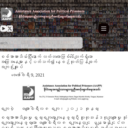
Skip
to
content
စစ်အာဏာသိမ်းပြီးနောက် လတ်တလောဖြစ်ပေါ်လျက်ရှိသော
အခြေအနေများနှင့်ပတ်သက်၍ နေ့စဉ်ထုတ်ပြန်ချက်
အကျဉ်းချုပ်
ဖေ‌ဖော်ဝါရီ 9, 2021
ရကျစှဲ ဖဖေောျဝါရီလ ၈ ရကျ၊ ၂၀၂၁ ခုနှဈ
စဈအာဏာသိမျးမှု ရှဈရကျမွောကျနေ့ဖွဈပွီး လူထုဆန်ဒထုတျဖောျမှု သုံး
ရကျမွောကျနေ့ဖွဈသော ဖဖေောျဝါရီလ ၈ ရကျနေ့တှငျ မွနျမာနိုငျငံတ
ဝှမျးရှိ သနျးနှငျ့ခြီသောလူထုသညျ စဈအာဏာသိမျးမှုကို အရှိနျအဟုနျ