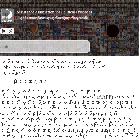
Skip
to
content
စစ်အာဏာသိမ်းပြီးနောက် လတ်တလောဖြစ်ပေါ်လျက်ရှိသော
အခြေအနေများနှင့်ပတ်သက်၍ နေ့စဉ်ထုတ်ပြန်ချက်
အကျဉ်းချုပ်
နိုဝင်ဘာ 2, 2021
ရက်စွဲ နိုဝင်ဘာလ ၂ ရက်၊ ၂၀၂၁ ခုနှစ်
နိုင်ငံရေးအကျဉ်းသားများ ကူညီစောင့်ရှောက်ရေးအသင်း (AAPP)မှ ကောက်ခံ
ရရှိသည့် မှတ်တမ်းများအရ ယမန်နေ့ (နိုဝင်ဘာ ၁)က ကျဆုံးသွားခဲ့
သည့် မန္တလေးတိုင်း‌ဒေသကြီး၊ စဥ့်ကိုင်မြို့နယ်နှင့် စစ်ကိုင်းတိုင်း
ဒေသကြီး၊ ခင်ဦးမြို့နယ်တို့မှ အပြစ်မဲ့ပြစ်သူ (၄) ဦး၏
အချက်အလက်များကို ယနေ့(နိုဝင်ဘာ ၂)တွင် ကောက်ယူရရှိနိုင်ခဲ့
ပါသည်။ ယနေ့တွင် ကျဆုံးခဲ့ရသူများကို အတည်ပြုနိုင်ခြင်းမရှိသေး
သည့်အတွက် စစ်အာဏာရှင်တော်လှန်ရေး (နွေဦးတော်လှန်ရေး) ကာလအတွင်း
ကျဆုံးခဲ့ရသူ စုစုပေါင်းမှာ ယမန်နေ့အထိ (၁၂၃၃) ဦး ရှိခဲ့ပြီဖြစ်