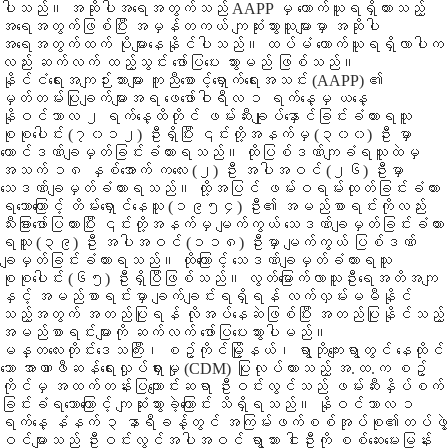
ပါသည်။ အဆိုပါအရေအတွက်သည် AAPP မှ ကောက်ယူရရှိထားသည့်
အရေအတွက်ဖြစ်ပြီး အမှန်တကယ် ကျဆုံးသွားသူများမှာ အဆိုပါ
အရေအတွက်ထက် ပိုများနေနိုင်ပါသည်။ ထပ်မံ ကောက်ယူရရှိလာပါက
လည်း ဆက်လက် ထည့်သွင်း ဖော်ပြပေး သွားမည် ဖြစ်သည်။
နိုင်ငံရေးအကျဉ်းသားများ ကူညီစောင့်ရှောက်ရေးအသင်း (AAPP) ၏
မှတ်တမ်းပြုချက်များအရ ဖေဖော်ဝါရီလ ၁ ရက်နေ့မှ ယနေ့
နိုဝင်ဘာလ ၂ ရက်နေ့ထိတိုင် ဖမ်းဆီးချုပ်နှောင်ခြင်းခံထားရသူ
စုစုပေါင်း (၇၀၁၂) ဦးရှိပြီး ၎င်းတို့အနက်မှ (၃၀၀) ဦး မှာ
ထောင်ဒဏ်ချမှတ်ခြင်းခံထားရသည်။ ထိုပြစ်ဒဏ်ကျခံရသူထဲမှ
အသက် ၁၈ နှစ်အောက် ကလေး (၂) ဦး အပါအဝင် (၂၆) ဦးမှာ
သေဒဏ်ချမှတ်ခံထားရသည်။ ထို့အပြင် ဖမ်းဝရမ်းထုတ်ခြင်းခံထား
ရသောကြောင့် တိမ်းရှောင်နေသူ (၁၉၅၄) ဦး၏ အမည်စာရင်းကိုလည်း
သီးခြားဖော်ပြထားပြီး ၎င်းတို့အနက်မှ မျက်ကွယ် သေဒဏ်ချမှတ်ခြင်းခံထား
ရသူ (၃၉) ဦး အပါအဝင် (၁၁၈) ဦးမှာ မျက်ကွယ် ပြစ်ဒဏ်
ချမှတ်ခြင်းခံထားရသည်။ ထိုကြောင့် သေဒဏ်ချမှတ်ခံထားရသူ
စုစုပေါင်း (၆၅) ဦးရှိပြီဖြစ်သည်။ လွတ်မြောက်လာသူဦးရေအတိအကျ
နှင့် အမည်စာရင်းမှာ ချက်ချင်းရရှိရန် လက်လှမ်းမမီနိုင်
သည့်အတွက် အတည်ပြုရန် လိုအပ်နေဆဲဖြစ်ပြီး အတည်ပြုနိုင်သည့်
အမည်စာရင်းများကို ဆက်လက် ဖော်ပြပေးသွားပါမည်။
မန္တလေးတိုင်းဒေသကြီး၊ စဥ့်ကိုင်မြို့နယ်၊ ရွာဘိုကျေးရွာတွင် နေထိုင်
သော အာဏာဖီဆန်ရေးလှုပ်ရှားမှု (CDM) ပြုလုပ်ထားသည့် အ.ထ.က စဥ့်
ကိုင်မှ အထက်တန်းပြကျောင်းဆရာ ဦးဝင်းလွင်သည် ဖမ်းဆီးနှိပ်စက်
ခြင်းခံရသောကြောင့် ကျဆုံးသွားခဲ့ကြောင်း သိရှိရသည်။ နိုဝင်ဘာလ ၁
ရက်နေ့ နံနက် ၃ နာရီခန့်တွင် အကြမ်းဖက်စစ်အုပ်စု၏တပ်ဖွဲ့
ဝင်များသည် ဦးဝင်းလွင်အပါအဝင် ရွာသား ငါးဦးကို စစ်ဆေးမေးမြန်း