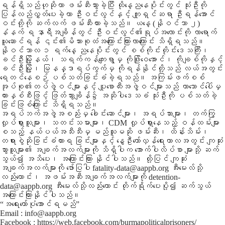
ရန်ရှိသည်ဟုဆိုကာ ဖမ်းဆီးသွားခဲ့ပြီး ထိုနေ့ညနေပိုင်းတွင် သုံးဦးကို
ပြန်လည်လွှတ်ပေးခဲ့ကာ ဦးဝင်းလွင်နှင့် ကျူရှင်ဆရာ ဦးရန်အောင်
ဝင်းတို့ကို ဆက်လက် ဖမ်းဆီးထားခဲ့သည်။ ယနေ့ (နိုဝင်ဘာ ၂)
နံနက် ရ နာရီအချိန်တွင် ဦးဝင်းလွင်၏ရုပ်အလောင်းကို လာရောက်
ယူဆောင်ရန် ၎င်း၏မိသားစုထံအကြောင်းကြားလာကြောင်း သိရှိရသည်။
နိုဝင်ဘာလ ၁ ရက်နေ့ ညနေပိုင်းတွင် စစ်ကိုင်းတိုင်းဒေသကြီး၊
ခင်ဦးမြို့နယ်၊ သရက်ကန်ကျေးရွာမှ ကိုဖြိုးဝေအောင်၊ ကိုချစ်ကိုနှင့်
ခင်ဦးမြို့၊ မြနန္ဒာရပ်ကွက်မှ ကိုရန်နိုင်တို့သည် လယ်အတွင်း
ရေတင်နေစဉ် ပစ်သတ်ခြင်းခံခဲ့ရသည်။ အကြမ်းဖက်စစ်
အုပ်စု၏တပ်ဖွဲ့ဝင်များနှင့် ပျူစောထီးအဖွဲ့ဝင်များသည် တာဘောင်ပေါ်မှ
ကားနှစ်စီးဖြင့် ဖြတ်သွားချိန်၌ အဆိုပါဒေသခံ သုံးဦးကို ပစ်သတ်ခဲ့
ခြင်းဖြစ်ကြောင်း သိရှိရသည်။
အရပ်ဘက်အဖွဲ့အစည်းမှ ခေါင်းဆောင်များ၊ အရပ်သားများ၊ တက်ကြွ
လှုပ်ရှားသူများ၊ သတင်းသမားများ၊ CDM လှုပ်ရှားနေသည့် ဝန်ထမ်းများ
စသည့် နယ်ပယ်အသီးသီးမှ မည်သူမဆို ဖမ်းဆီး၊ ထိန်းသိမ်း၊
တရားစွဲဆိုခြင်းခံထားရ ခြင်းများနှင့် နွေဦးတော်လှန်ရေးကာလအတွင်း ကျဆုံး
သွားသူများ၏ အချက်အလက်များကို သိရှိပါက အောက်ပါလိပ်စာ များသို့ ဆက်
သွယ်၍ အသိပေး၊ အကြောင်းကြား နိုင်ပါသည်။ ထို့ပြင် ကျဆုံး
အချက်အလက်များကို ဖော်ပြပါ fatality-data@aappb.org အီးမေးလ်သို့
လည်းကောင်း၊ အဖမ်းအဆီးအချက်အလက်များကို detention-
data@aappb.org အီးမေးလ်သို့လည်းကောင်း တိုက်ရိုက်ပေးပို့၍ ဆက်သွယ်
အကြောင်းကြားနိုင်ပါသည်။
“အရေးတော်ပုံအောင်ရမည်”
Email : info@aappb.org
Facebook : https://web.facebook.com/burmapoliticalprisoners/