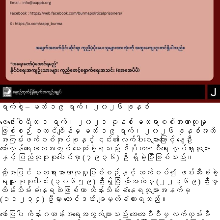
ရက်စွဲ – မတ် ၁၉ ရက်၊ ၂၀၂၆ ခုနှစ်
ဖေဖော်ဝါရီလ ၁ ရက်၊ ၂၀၂၁ ခုနှစ် မတရားစစ်အာဏာလုမှု
ဖြစ်စဉ် စတင်ချိန်မှ မတ် ၁၉ ရက်၊ ၂၀၂၆ ခုနှစ်အထိ
အကြမ်းဖက်စစ်အုပ်စုနှင့် ၎င်း၏လက်ပါးစေများကြောင့် နွေဦး
တော်လှန်ရေးကာလအတွင်း သေဆုံးခဲ့ရသည့် ဒီမိုကရေစီရေး လှုပ်ရှားသူများ
နှင့် ပြည်သူစုစုပေါင်းမှာ (၇၉၃၆) ဦး ရှိခဲ့ပြီဖြစ်သည်။
ထို့အပြင် မတရားအာဏာလုမှုဖြစ်စဉ်နှင့် ဆက်စပ်၍ ဖမ်းဆီးခံခဲ့
ရသူ စုစုပေါင်း (၃၀၆၅၉) ဦးရှိပြီး ထိုအထဲမှ (၂၂၃၆၉) ဦးမှာ
ထိန်းသိမ်းခံနေရဆဲဖြစ်ကာ ထိန်းသိမ်းခံနေရသူများအနက်မှ
(၁၁၂၃၄) ဦးမှာ ထောင်ဒဏ် ချမှတ်ခံထားရသည်။
ဖော်ပြပါ ကိန်းဂဏန်းအရေအတွက်များသည် အေအေပီပီမှ လက်လှမ်းမီ