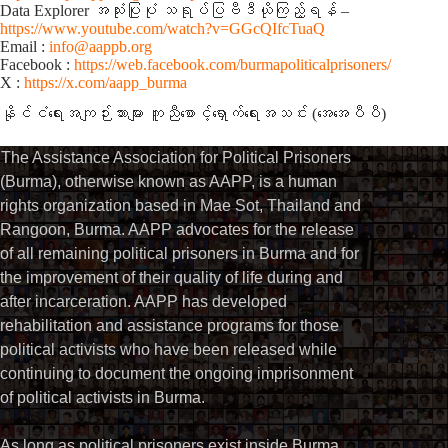
Data Explorer အသုံးပြုပုံ သရုပ်ပြဗီဒီယိုကြည့်ရန် –
https://www.youtube.com/watch?v=GGcQIfcTuaQ
Email :
info@aappb.org
Facebook :
https://web.facebook.com/burmapoliticalprisoners/
X :
https://x.com/aapp_burma
နိုင်ငံရေးအကျဉ်းသားများ ကူညီစောင့်ရှောက်ရေးအသင်း (အေအေပီပီ)
The Assistance Association for Political Prisoners
(Burma), otherwise known as AAPP, is a human
rights organization based in Mae Sot, Thailand and
Rangoon, Burma. AAPP advocates for the release
of all remaining political prisoners in Burma and for
the improvement of their quality of life during and
after incarceration. AAPP has developed
rehabilitation and assistance programs for those
political activists who have been released while
continuing to document the ongoing imprisonment
of political activists in Burma.
As long as political prisoners exist inside Burma,