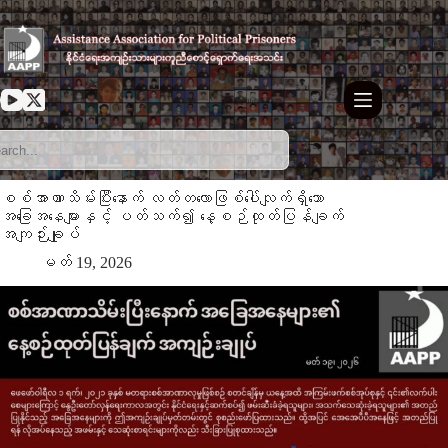
Skip
to
content
စစ်အာဏာသိမ်းပြီးနောက် လတ်တလောဖြစ်ပေါ်လျက်ရှိသော
အခြေအနေများနှင့် ပတ်သက်၍ နေ့စဉ်ထုတ်ပြန်ချက်
အကျဉ်းချုပ်
မတ် 19, 2026