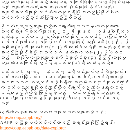
သမျှ ကောက်ယူရရှိထားသည့် အရေအတွက် ဖြစ်ပြီး မြေပြင်တွင်ဖြစ်ပွားနေ
သည့် အချက်အလက်များမှာ ယခုထက် ပိုမိုများပြား နိုင်ပါသည်။
အချက်အလက်များကို ထပ်မံကောက်ယူရရှိပြီး အတည်ပြုနိုင်ပါက
ဆက်လက် ထည့်သွင်း ဖော်ပြသွားမည်ဖြစ်သည်။
နိုင်ငံရေးအကျဉ်းသားများ ကူညီစောင့်ရှောက်ရေးအသင်းမှ ကောက်ယူထားသော
သတင်းအချက်အလက်များအရ ၂၀၂၆ ခုနှစ်၊ ဇန်နဝါရီလ ၁
ရက်နေ့မှ မတ်လ ၁၉ ရက်နေ့အထိ နိုင်ငံတဝန်း၌ အကြမ်းဖက်
စစ်အုပ်စု၏ သေနတ်ဖြင့်ပစ်ခတ်မှုကြောင့် အမျိုးသမီး (၄) ဦးနှင့်
အမျိုးသား (၈) ဦး စုစုပေါင်း (၁၂) ဦး သေဆုံးခဲ့သည်ကို အမည်နှင့်တကွ
အတည်ပြုနိုင်ခဲ့ပြီး အသက် ၁၈ နှစ်အောက် ကလေး (၂) ဦး ပါဝင်
သည်။ အဆိုပါ သေဆုံးသူများအနက် ပဲခူးတိုင်းမှာ (၄) ဦးဖြင့် သေဆုံးမှု
အများဆုံးဒေသဖြစ်ပြီး မွန်ပြည်နယ်မှာ (၃) ဦး သေဆုံးခဲ့သည်။
မတ်လ ၁၆ ရက်နေ့၊ နံနက် ၅ နာရီဝန်းကျင်တွင် ပဲခူးတိုင်း၊
နတ်တလင်းမြို့နယ်၊ ဒမငယ်ကျေးရွာ၌ အထိုင်ချတပ်စွဲထားသည့်
အင်အား ၁၀၀ ဝန်းကျင်ခန့်ပါရှိသော အကြမ်းစစ်အုပ်စုစစ်ကြောင်း
က ဖလံပင်ကျေးရွာသို့စစ်ကြောင်းထိုးဝင်ရောက်စဉ် တော်လှန်ရေးတပ်ဖွဲ့
ဝင်များနှင့်တိုက်ပွဲ ဖြစ်ပွားခဲ့သည်။ ယင်းစစ်ကြောင်းသည် ကျေးရွာ
ဒေသခံများဖြစ်ကြသည့် ပြည်သူသုံးဦးကို သေနတ်ဖြင့် ပစ်သတ်ခဲ့
သည်။
နွေဦးတော်လှန်ရေးကာလ သတင်းအချက်အလက်များကြည့်ရန် :
https://coup.aappb.org/
AAPP မှ ပြုစုမှတ်တမ်းတင်ထားသည့် စာရင်းများကိုကြည့်ရန် :
https://coup.aappb.org/data-explorer