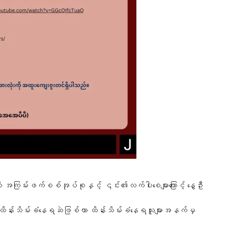
ဖက်စစ်အုပ်စုနှင့် ၎င်း၏လက်ပါးစေများကြောင့် နွေဦး
 ထိန်းသိမ်းခံနေရဆဲဖြစ်ကာ ထိန်းသိမ်းခံနေရသူများအနက်မှ