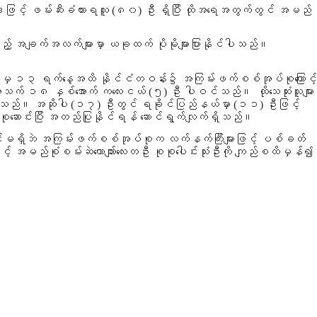
ေဖြင့် ဖမ်းဆီးခံထားရသူ
(၈၀)
ဦး ရှိပြီး ထိုအရေအတွက်တွင် အမည်
့် အချက်အလက်များမှာ ယခုထက် ပိုမိုများပြားနိုင်ပါသည်။
မှ ၁၃ ရက်နေ့အထိ
နိုင်ငံတဝန်း၌ အကြမ်းဖက်စစ်အုပ်စုကြောင့်
် အသက် ၁၈ နှစ်အောက် ကလေးငယ်
(၅)
ဦး ပါဝင်သည်။ ထိုသေဆုံးသူများ
ံးခဲ့သည်။ အဆိုပါ (၁၇) ဦးတွင် ရခိုင်ပြည်နယ်မှာ
(၁၁)
ဦးဖြင့်
ူ စုဆောင်းပြီး အတည်ပြုနိုင်ရန် ဆောင်ရွက်လျက်ရှိသည်။
ွားခြင်းမရှိဘဲ အကြမ်းဖက်စစ်အုပ်စုက လက်နက်ကြီးများဖြင့် ပစ်ခတ်
းတင်နှင့် အမည်စုံစမ်းဆဲယောက်ျားလေးတဦး စုစုပေါင်းသုံးဦးကို ကျည်စထိမှန်၍