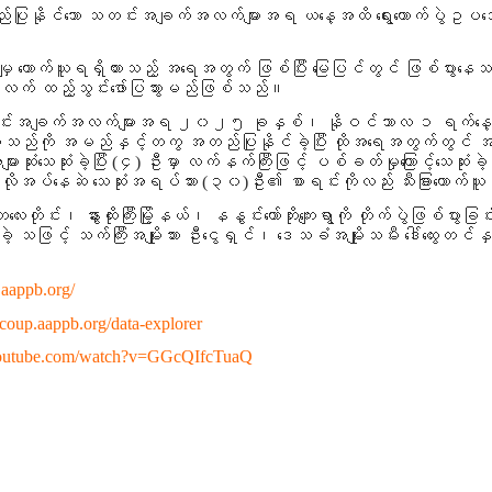
 အတည်ပြုနိုင်သော သတင်းအချက်အလက်များအရ ယနေ့အထိ ရွေးကောက်ပွဲဥပဒ
ကောက်ယူရရှိထားသည့် အရေအတွက် ဖြစ်ပြီး မြေပြင်တွင် ဖြစ်ပွားနေသည
လက် ထည့်သွင်းဖော်ပြသွားမည်ဖြစ်သည်။
ော သတင်းအချက်အလက်များအရ
၂၀၂၅ ခုနှစ်၊ နိုဝင်ဘာလ ၁ ရက်နေ့
းခဲ့သည်ကို အမည်နှင့်တကွ အတည်ပြုနိုင်ခဲ့ပြီး ထိုအရေအတွက်တွင
ဆုံးသေဆုံးခဲ့ပြီး
(၄)
ဦးမှာ လက်နက်ကြီးဖြင့် ပစ်ခတ်မှုကြောင့်သေဆု
လိုအပ်နေဆဲ သေဆုံးအရပ်သား
(၃၀)
ဦး၏ စာရင်းကိုလည်း သီးခြားကောက်ယ
း၊ နွားထိုးကြီးမြို့နယ်၊ နနွင်းတော်ဘိုးကျေးရွာကို တိုက်ပွဲဖြစ်ပ
ပေါက်ကွဲခဲ့ သဖြင့် သက်ကြီးအမျိုးသား ဦးငွေရှင်၊ ဒေသခံအမျိုးသမီး ဒေါ်ထွေ
.aappb.org/
//coup.aappb.org/data-explorer
youtube.com/watch?v=GGcQIfcTuaQ