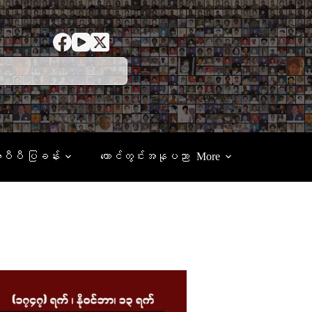
ေပီပီ ပြခန်း
ထောင်တွင်းအနုပညာ
More