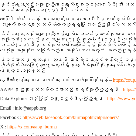
နိုင်ငံရေးအကျဉ်းသားများ ကူညီစောင့်ရှောက်ရေးအသင်း (အေအေပီပီ) ၏
စာရင်းအတည်ပြုနေဆဲ
(၅၄)
ဦးပါဝင်သည်။
ဖော်ပြပါ ကိန်းဂဏန်းအရေအတွက်များသည် အေအေပီပီမှ လက်လှမ်းမီသမျှ 
အချက်အလက်များကို ထပ်မံကောက်ယူရရှိပြီး အတည်ပြုနိုင်ပါက ဆက်
နိုင်ငံရေးအကျဉ်းသားများ ကူညီစောင့်ရှောက်ရေးအသင်းမှ ကောက်ယူထားသ
အမျိုးသမီး
(၁၀)
ဦးနှင့် အမျိုးသား
(၇)
ဦး စုစုပေါင်း
(၁၇)
ဦး သေဆုံ
အနက်
(၁၃)
ဦးမှာ စစ်အုပ်စု၏ လေကြောင်းဖြင့် တိုက်ခိုက်မှုကြောင့် အများ
သေဆုံးမှု အများဆုံးဒေသဖြစ်သည်။ အဆိုပါကာလအတွင်း အတည်ပြုရန်
နိုဝင်ဘာလ ၉ ရက်နေ့၊ ညနေ ၆ နာရီခွဲဝန်းကျင်ခန့်တွင် မန္တလေးတိုင်
တိုက်ခိုက်ခဲ့သောကြောင့် ကျေးရွာအတွင်းရှိ လူနေအိမ်များပေါ်သို့ ကျရောက်
နေရာတွင် သေဆုံးခဲ့သည်။
နွေဦးတော်လှန်ရေးကာလ သတင်းအချက်အလက်များကြည့်ရန် –
https://coup
AAPP မှ ပြုစုမှတ်တမ်းတင်ထားသည့် စာရင်းများကိုကြည့်ရန် –
https:
Data Explorer အသုံးပြုပုံ သရုပ်ပြဗီဒီယိုကြည့်ရန် –
https://www.
Email : info@aappb.org
Facebook :
https://web.facebook.com/burmapoliticalprisoners/
X :
https://x.com/aapp_burma
နိုင်ငံရေးအကျဉ်းသားများ ကူညီစောင့်ရှောက်ရေးအသင်း (အေအေပီပီ)