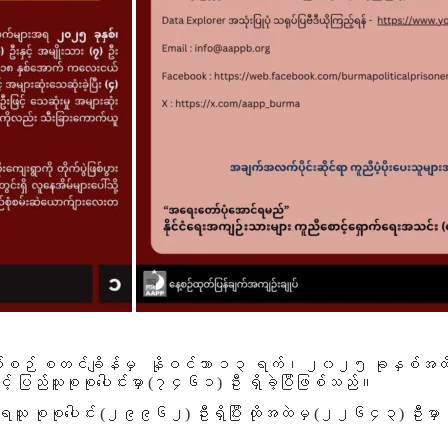
ဉ် စတင်ချိန်မှ နိုဝင်ဘာ ၁၃ ရက်၊ ၂၀၂၅ ခုနှစ်အထိ အကြမ်း
င့် ပြည်သူစုစုပေါင်းမှာ
(၇၄၆၁)
ဦး ရှိခဲ့ပြီဖြစ်သည်။
သူ စုစုပေါင်း
(၂၉၉၆၂)
ဦးရှိပြီး ထိုအထဲမှ
(၂၂၆၄၃)
ဦးမှာ