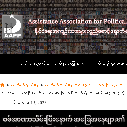
Skip
to
content
ပင်မစာမျက်နှာ
မိမိတို့အကြောင်း
မိမိတို့လုပ်ဆောင
နွေဦးတော်လှန်ရေး
နွေဦးတော်လှန်ရေးကာလ နေ့စဉ်ထုတ်ပြန်ချက်
Home
စစ်အာဏာသိမ်းပြီးနောက် လတ်တလောဖြစ်ပေါ်လျက်ရှိသော အခြေအနေများနှ
နိုဝင်ဘာ 13, 2025