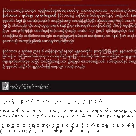
ရက်စွဲ – နိုဝင်ဘာ ၁၃ ရက်၊ ၂၀၂၅ ခုနှစ်
ဖေဖော်ဝါရီလ ၁ ရက်၊ ၂၀၂၁ ခုနှစ် မတရားစစ်အာဏာလုမှုဖြစ်စ
တော်လှန်ရေးကာလအတွင်း သေဆုံးခဲ့ရသည့် ဒီမိုကရေစီရေး လှုပ်ရှားသူများနှ
ထို့အပြင် မတရားအာဏာလုမှုဖြစ်စဉ်နှင့် ဆက်စပ်၍ ဖမ်းဆီးခံခဲ့ရ
(၁၁၃၆၀)
ဦးမှာ ထောင်ဒဏ် ချမှတ် ခံထားရသည်။