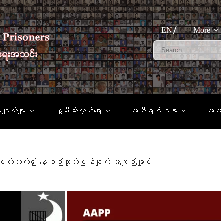
EN
More
်ချက်များ
နွေဦးတော်လှန်ရေး
အစီရင်ခံစာ
အေအ
င့် ပတ်သက်၍ နေ့စဉ်ထုတ်ပြန်ချက် အကျဉ်းချုပ်