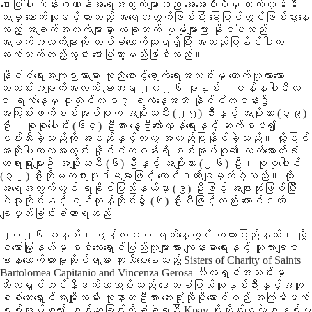
ဖော်ပြပါ ကိန်းဂဏန်းအရေအတွက်များသည် အေအေပီပီမှ လက်လှမ်းမီ
သမျှ ကောက်ယူရရှိထားသည့် အရေအတွက်ဖြစ်ပြီး မြေပြင်တွင်ဖြစ်ပွားနေ
သည့် အချက်အလက်များမှာ ယခုထက် ပိုမိုများပြား နိုင်ပါသည်။
အချက်အလက်များကို ထပ်မံကောက်ယူရရှိပြီး အတည်ပြုနိုင်ပါက
ဆက်လက်ထည့်သွင်း ဖော်ပြသွားမည်ဖြစ်သည်။
နိုင်ငံရေးအကျဉ်းသားများ ကူညီစောင့်ရှောက်ရေးအသင်းမှ ကောက်ယူထားသော
သတင်းအချက်အလက် များအရ ၂၀၂၆ ခုနှစ်၊ ဇန်နဝါရီလ
၁ ရက်နေ့မှ ဇူလိုင်လ ၁၇ ရက်နေ့အထိ နိုင်ငံတဝန်း၌
အကြမ်းဖက်စစ်အုပ်စုက အမျိုးသမီး (၂၅) ဦးနှင့် အမျိုးသား (၃၉)
ဦး၊ စုစုပေါင်း (၆၄) ဦးအား နွေဦးတော်လှန်ရေးနှင့် ဆက်စပ်၍
ဖမ်းဆီးခဲ့သည်ကို အမည်နှင့်တကွ အတည်ပြုနိုင်ခဲ့သည်။ ထို့ပြင်
အဆိုပါကာလအတွင်း နိုင်ငံတဝန်းရှိ စစ်အုပ်စု၏ လက်အောက်ခံ
တရားရုံးများ၌ အမျိုးသမီး (၆) ဦးနှင့် အမျိုးသား (၂၆) ဦး၊ စုစုပေါင်း
(၃၂) ဦးကိုမတရားပုဒ်မများဖြင့် ထောင်ဒဏ်ချမှတ်ခဲ့သည်။ ထို
အရေအတွက်တွင် ရခိုင်ပြည်နယ်မှာ (၉) ဦးဖြင့် အများဆုံးဖြစ်ပြီး
ပဲခူးတိုင်းနှင့် ရန်ကုန်တိုင်း၌ (၆) ဦးစီဖြင့်လည်း ထောင်ဒဏ်
ချမှတ်ခြင်းခံထားရသည်။
၂၀၂၆ ခုနှစ်၊ ဇွန်လ ၁၀ ရက်နေ့တွင် ကယားပြည်နယ်၊ လွို
င်ကော်မြို့နယ်မှ စစ်ဘေးရှောင်ပြည်သူများအား ကျန်းမာရေးနှင့် လူသားချင်း
စာနာထောက်ထားမှုဆိုင်ရာများ ကူညီပေးနေသည့် Sisters of Charity of Saints
Bartolomea Capitanio and Vincenza Gerosa သီလရှင်အသင်းမှ
သီလရှင်ဘင်နီဒက်တာညာမိုးသည် ဒေသခံပြည်သူနှစ်ဦးနှင့်အတူ
စစ်ဘေးရှောင်အမျိုးသမီး လူနာတဦးအား ဆေးရုံသို့ပို့ဆောင်စဉ် အကြမ်းဖက်
စစ်အုပ်စု၏ စစ်ဆေးခြင်းကိုခံခဲ့ရပြီး Kpay မိုဘိုင်းငွေလွှဲစနစ်မှ