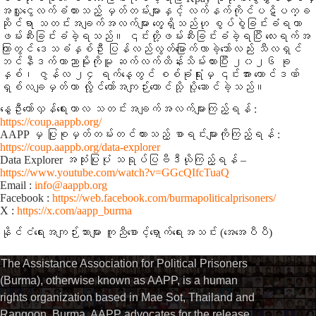
အလှူငွေလက်ခံထားသည့် မှတ်တမ်းများနှင့် လက်နက်ကိုင်ပဋိပက္ခ
ဆိုင်ရာ သတင်းအချက်အလက်များ တွေ့ရှိသည်ဟု စွပ်စွဲခြင်းခံရကာ
ဖမ်းဆီးခြင်းခံခဲ့ရသည်။ ၎င်းတို့ဖမ်းဆီးခြင်းခံခဲ့ရပြီး လေးရက်အ
ကြာတွင် ဒေသခံနှစ်ဦး ပြန်လည်လွတ်မြောက်လာခဲ့သော်လည်း သီလရှင်
ဘင်နီဒက်တာညာမိုးကိုမူ ဆက်လက်ထိန်းသိမ်းထားပြီး ၂၀၂၆ ခု
နှစ်၊ ဇွန်လ ၂၄ ရက်နေ့တွင် စစ်ခုံရုံးမှ ၎င်းအား ထောင်ဒဏ်
ရှစ်လချမှတ်ကာ လွိုင်ကော်အကျဉ်းထောင်သို့ ပို့ဆောင်ခဲ့သည်။
နွေဦးတော်လှန်ရေးကာလ သတင်းအချက်အလက်များကြည့်ရန် :
https://coup.aappb.org/
AAPP မှ ပြုစုမှတ်တမ်းတင်ထားသည့် စာရင်းများကိုကြည့်ရန် :
https://coup.aappb.org/data-explorer
Data Explorer အသုံးပြုပုံ သရုပ်ပြဗီဒီယိုကြည့်ရန် –
https://www.youtube.com/watch?v=GGcQIfcTuaQ
Email :
info@aappb.org
Facebook :
https://web.facebook.com/burmapoliticalprisoners/
X :
https://x.com/aapp_burma
နိုင်ငံရေးအကျဉ်းသားများ ကူညီစောင့်ရှောက်ရေးအသင်း (အေအေပီပီ)⁩
The Assistance Association for Political Prisoners
(Burma), otherwise known as AAPP, is a human
rights organization based in Mae Sot, Thailand and
Rangoon, Burma. AAPP advocates for the release