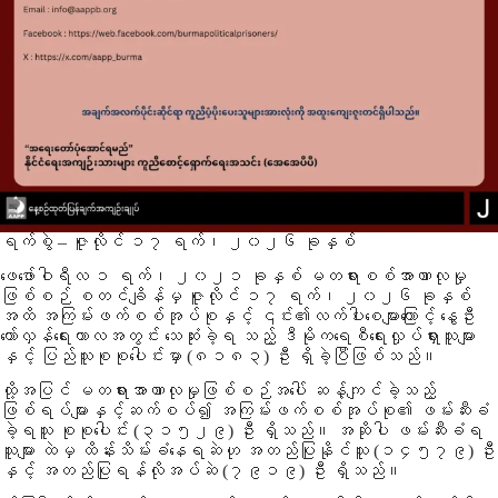
⁨⁨ရက်စွဲ – ဇူလိုင် ၁၇ ရက်၊ ၂၀၂၆ ခုနှစ်
ဖေဖော်ဝါရီလ ၁ ရက်၊ ၂၀၂၁ ခုနှစ် မတရားစစ်အာဏာလုမှု
ဖြစ်စဉ် စတင်ချိန်မှ ဇူလိုင် ၁၇ ရက်၊ ၂၀၂၆ ခုနှစ်
အထိ အကြမ်းဖက်စစ်အုပ်စုနှင့် ၎င်း၏လက်ပါးစေများကြောင့် နွေဦး
တော်လှန်ရေးကာလအတွင်း သေဆုံးခဲ့ရ သည့် ဒီမိုကရေစီရေးလှုပ်ရှားသူများ
နှင့် ပြည်သူစုစုပေါင်းမှာ (၈၁၈၃) ဦး ရှိခဲ့ပြီဖြစ်သည်။
ထို့အပြင် မတရားအာဏာလုမှုဖြစ်စဉ်အပေါ် ဆန့်ကျင်ခဲ့သည့်
ဖြစ်ရပ်များနှင့်ဆက်စပ်၍ အကြမ်းဖက်စစ်အုပ်စု၏ ဖမ်းဆီးခံ
ခဲ့ရသူ စုစုပေါင်း (၃၁၅၂၉) ဦး ရှိသည်။ အဆိုပါ ဖမ်းဆီးခံရ
သူများ ထဲမှ ထိန်းသိမ်းခံနေရဆဲဟု အတည်ပြုနိုင်သူ (၁၄၅၇၉) ဦး
နှင့် အတည်ပြုရန်လိုအပ်ဆဲ (၇၉၁၉) ဦး ရှိသည်။