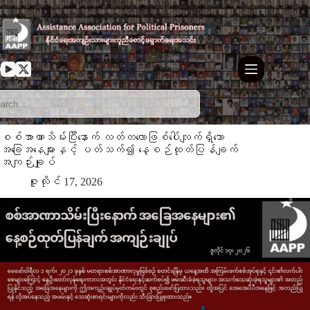
Skip
to
content
စစ်အာဏာသိမ်းပြီးနောက် လတ်တလောဖြစ်ပေါ်လျက်ရှိသော
အခြေအနေများနှင့် ပတ်သက်၍ နေ့စဉ်ထုတ်ပြန်ချက်
အကျဉ်းချုပ်
ဇူလိုင် 17, 2026