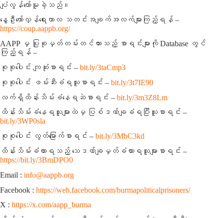
ပျံလွန်တော်မူခဲ့သည်။
နွေဦးတော်လှန်ရေးကာလ သတင်းအချက်အလက်များကြည့်ရန် –
https://coup.aappb.org/
AAPP မှ ပြုစုမှတ်တမ်းတင်ထားသည့် စာရင်းများကို Database တွင်
ကြည့်ရန် –
စုစုပေါင်း ကျဆုံးစာရင်း –
bit.ly/3taCmp3
စုစုပေါင်း ဖမ်းဆီးခံရသူစာရင်း –
bit.ly/3t7IE90
လက်ရှိထိန်းသိမ်းခံနေရဆဲစာရင်း –
bit.ly/3m3Z8Lm
ထိန်းသိမ်းခံနေရသူများထဲမှ ပြစ်ဒဏ်ချခံရပြီးသူစာရင်း –
bit.ly/3WP0sla
စုစုပေါင်း လွတ်မြောက်စာရင်း –
bit.ly/3MbC3kd
ထိန်းသိမ်းခံထားရသည့် သေဒဏ်ချမှတ်ခံထားရသူများစာရင်း –
https://bit.ly/3BmDPO0
Email :
info@aappb.org
Facebook :
https://web.facebook.com/burmapoliticalprisoners/
X :
https://x.com/aapp_burma