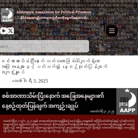
Skip
to
content
စစ်အာဏာသိမ်းပြီးနောက် လတ်တလောဖြစ်ပေါ်လျက်ရှိသော
အခြေအနေများနှင့် ပတ်သက်၍ နေ့စဉ်ထုတ်ပြန်ချက်
အကျဉ်းချုပ်
ဖေ‌ဖော်ဝါရီ 3, 2025