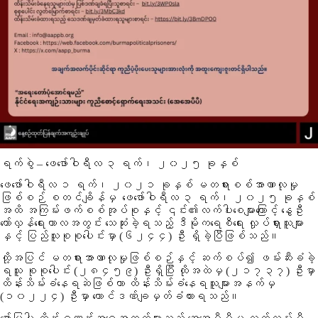
ရက်စွဲ – ဖေဖော်ဝါရီလ ၃ ရက်၊ ၂၀၂၅ ခုနှစ်
ဖေဖော်ဝါရီလ ၁ ရက်၊ ၂၀၂၁ ခုနှစ် မတရားစစ်အာဏာလုမှု
ဖြစ်စဉ် စတင်ချိန်မှ ဖေဖော်ဝါရီလ ၃ ရက်၊ ၂၀၂၅ ခုနှစ်
အထိ အကြမ်းဖက်စစ်အုပ်စုနှင့် ၎င်း၏လက်ပါးစေများကြောင့် နွေဦး
တော်လှန်ရေးကာလအတွင်း သေဆုံးခဲ့ရသည့် ဒီမိုကရေစီရေး လှုပ်ရှားသူများ
နှင့် ပြည်သူစုစုပေါင်းမှာ (၆၂၄၄) ဦး ရှိခဲ့ပြီဖြစ်သည်။
ထို့အပြင် မတရားအာဏာလုမှုဖြစ်စဉ်နှင့် ဆက်စပ်၍ ဖမ်းဆီးခံခဲ့
ရသူ စုစုပေါင်း (၂၈၄၅၉) ဦးရှိပြီး ထိုအထဲမှ (၂၁၇၃၇) ဦးမှာ
ထိန်းသိမ်းခံနေရဆဲဖြစ်ကာ ထိန်းသိမ်းခံနေရသူများအနက်မှ
(၁၀၂၂၄) ဦးမှာ ထောင်ဒဏ်ချမှတ်ခံထားရသည်။