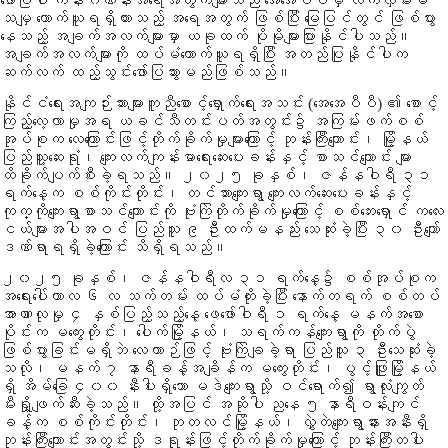
ဖော်ပြပါ ကိန်းဂဏန်းအရေအတွက်များသည် အေအေပီပီမှ လက်လှမ်းမီ
သမျှ ကောက်ယူရရှိထားသည့် အရေအတွက် ဖြစ်ပြီး မြေပြင်တွင် ဖြစ်ပွား
နေသည့် အချက်အလက်များမှာ ယခုထက် ပိုမိုများပြားနိုင်ပါသည်။
အချက်အလက်များကို ထပ်မံကောက်ယူရရှိပြီး အတည်ပြုနိုင်ပါက
ဆက်လက် ထည့်သွင်းဖော်ပြသွားမည်ဖြစ်သည်။
နိုင်ငံရေးအကျဉ်းသားများကူညီစောင့်ရှောက်ရေးအသင်း (အေအေပီပီ) ၏ စောင့်
ကြည့်လေ့လာမှုအရ ယခင်သီတင်းပတ်အတွင်း၌ အကြမ်းဖက်စစ်
အုပ်စုက လေကြောင်းဖြင့်တိုက်ခိုက်မှုများကြောင့် ဘုန်းကြီးကျောင်း၊ မြို့နယ်
ပြည်သူ့ဆေးရုံ၊ ကျေးလက်ကျန်းမာရေးဆေးပေးခန်းနှင့် စာသင်ကျောင်း များ
ထိခိုက်ပျက်စီးခဲ့ရသည်။ ၂၀၂၅ ခုနှစ်၊ ဇန်နဝါရီ ၃၁
ရက်နေ့က စစ်ကိုင်းတိုင်း၊ တင်သားကျေးရွာ ကျေးလက်ဆေးပေးခန်းနှင့်
ကုက္ကိုကျေးရွာစာသင်ကျောင်းကို ဗုံးကြဲတိုက်ခိုက်မှုကြောင့် စစ်ဘေးရှောင် ကလေး
ငယ်များအပါအဝင် ပြည်သူ ၉ ဦးထက်မနည်း သေဆုံးခဲ့ပြီး ၃၀ ဦးကျော်
ဒဏ်ရာရရှိခဲ့ကြောင်း သိရှိရသည်။
၂၀၂၅ ခုနှစ်၊ ဇန်နဝါရီလ ၃၁ ရက်နေ့၌ စစ်အုပ်စုက
အရေးပေါ်ကာလ ၆ လ သက်တမ်း ထပ်မံတိုးခဲ့ပြီး နောက်တရက် စစ်တပ်
အာဏာလုမှု ၄ နှစ်ပြည့်သည့်နေ့ ဖေဖော်ဝါရီ ၁ ရက်နေ့ မနက်အစော
ပိုင်းက မကွေးတိုင်း၊ ပေါက်မြို့နယ်၊ သရက်ကန်ကျေးရွာကို တိုက်ပွဲ
ဖြစ်ပွားခြင်းမရှိဘဲ လေယာဉ်ဖြင့် ဗုံးကြဲချခဲ့ရာ ပြည်သူ ၃ ဦးသေဆုံးခဲ့
သလို၊ မနက် ၇ နာရီခန့်အချိန်က မကွေးတိုင်း၊ ပွင့်ဖြူမြို့နယ်
ရှိ အိမ်ခြေ ၄၀၀ နီးပါးရှိသော မဒဲကျေးရွာသို့ ဝင်ရောက်၍ ရွာလုံးကျွတ်
မီးရှို့ဖျက်ဆီးခဲ့သည်။ ထို့အပြင် အဆိုပါ ညနေ ၅ နာရီဝန်းကျင်
ခန့်က စစ်ကိုင်းတိုင်း၊ ဘုတလင်မြို့နယ်၊ လွှဲတဲကျေးရွာနားအနီးရှိ
ဘုန်းကြီးကျောင်းအတွင်းသို့ ဒရုန်းဖြင့်တိုက်ခိုက်မှုကြောင့် ဘုန်းကြီးတပါး