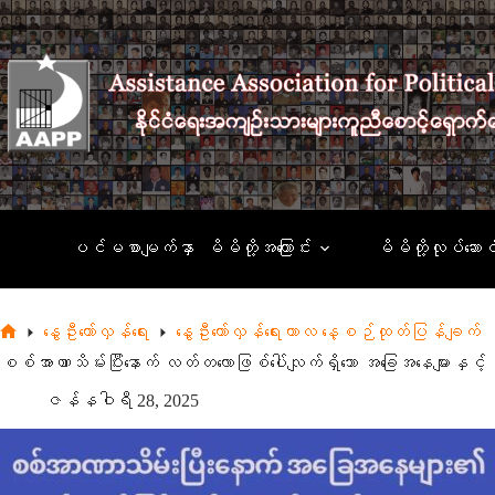
Skip
to
content
ပင်မစာမျက်နှာ
မိမိတို့အကြောင်း
မိမိတို့လုပ်ဆောင
နွေဦးတော်လှန်ရေး
နွေဦးတော်လှန်ရေးကာလ နေ့စဉ်ထုတ်ပြန်ချက်
Home
စစ်အာဏာသိမ်းပြီးနောက် လတ်တလောဖြစ်ပေါ်လျက်ရှိသော အခြေအနေများန
ဇန်နဝါရီ 28, 2025