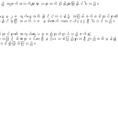
ည့် အချက်အလက်များမှာ ယခုထက် ပိုမိုများပြားနိုင်ပါသည်။
 ရက်နေ့မှ ၂၈ ရက်နေ့အထိ နိုင်ငံတဝန်း၌ အကြမ်းဖက်စစ်အုပ်စု၏
တည်ပြုနိုင်ခဲ့ပြီး အသက် ၁၈ နှစ်အောက် ကလေးငယ် (၃) ဦး ပါဝင်သည်။
စ်အုပ်စု၏ ကာကွယ်ရေးပစ္စည်းထုတ်လုပ်သည့်စက်ရုံ
်ကွဲခဲ့သဖြင့် မိသားစုဝင်လေးဦးနှင့်ဒေသခံပြည်သူတဦး ကျည်စထိမှန်၍
သုခဝင်းတို့ဖြစ်ကြသည်။