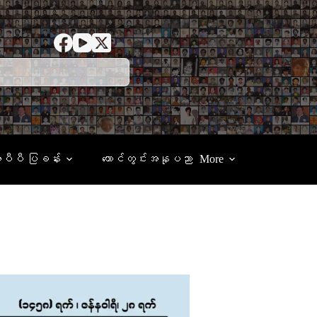
ေပီပီ ပြခန်း
ထောင်တွင်းအနုပညာ
More