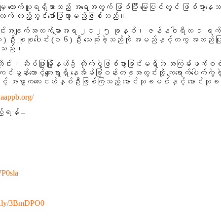
 ကောက်ယူရရှိထားသည့် အရေအတွက် ဖြစ်ပြီး မြေပြင်တွင် ဖြစ်ပွားနေသ
လက် ထည့်သွင်းဖော်ပြသွားမည်ဖြစ်သည်။
်ယူထားသော သတင်းအချက်အလက်များအရ ၂၀၂၅ ခုနှစ်၊ ဇန်နဝါရီလ ၁
းသား (၈) ဦး စုစုပေါင်း (၁၆) ဦး သေဆုံးခဲ့သည်ကို အမည်နှင့်တကွ အ
ခဲ့သည်။
၊ ဆိပ်ဖြူမြို့နယ်၌ တိုက်ပွဲဖြစ်ပွားခြင်းမရှိဘဲ အကြမ်းဖက်စ
်မွန်းတောင့်ကျေးရွာရှိ နေအိမ်ခြံဝန်းတခုအတွင်းသို့ ကျရောက်ပေါက
်းနွဲ့နှင့် အမွှာကလေးငယ်နှစ်ဦးဖြစ်ကြသည့် မောင်သုခမင်းနှင့် မောင်
.aappb.org/
ည့်ရန် –
WP0sla
bit.ly/3BmDPO0