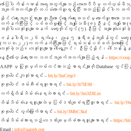
ဖော်ပြပါ ကိန်းဂဏန်းအရေအတွက်များသည် အေအေပီပီမှ လက်လှမ်းမီသမျှ
အချက်အလက်များကို ထပ်မံကောက်ယူရရှိပြီး အတည်ပြုနိုင်ပါက ဆက်
နိုင်ငံရေးအကျဉ်းသားများ ကူညီစောင့်ရှောက်ရေးအသင်းမှ ကောက
လက်နက်ကြီးဖြင့် ပစ်ခတ်မှုကြောင့် အမျိုးသမီး (၈) ဦးနှင့် အမျို
အဆိုပါ သေဆုံးသူများအနက် မကွေးတိုင်းတွင် (၅) ဦးဖြင့် အများဆုံးသေဆုံး
ဇန်နဝါရီလ ၂၆ ရက်နေ့၊ ညနေ ၅ နာရီခန့်အချိန်တွင် မကွေးတိုင်း
(ကပစ-၂၂)က လက်နက်ကြီးများဖြင့် ရမ်းသန်းပစ်ခတ်ခဲ့သောကြောင့် ကင
သေဆုံးခဲ့သည်။ သေဆုံးသူများမှာ ဒေါ်ရွှေကျင်၊ ဦးမြင့်နိုင်၊ ဒေါ်သန
နွေဦးတော်လှန်ရေးကာလ သတင်းအချက်အလက်များကြည့်ရန် –
https://coup
AAPP မှ ပြုစုမှတ်တမ်းတင်ထားသည့် စာရင်းများကို Database တွင်ကြ
စုစုပေါင်း ကျဆုံးစာရင်း –
bit.ly/3taCmp3
စုစုပေါင်း ဖမ်းဆီးခံရသူစာရင်း –
bit.ly/3t7IE90
လက်ရှိထိန်းသိမ်းခံနေရဆဲစာရင်း –
bit.ly/3m3Z8Lm
ထိန်းသိမ်းခံနေရသူများထဲမှ ပြစ်ဒဏ်ချခံရပြီးသူစာရင်း –
bit.ly/3
စုစုပေါင်း လွတ်မြောက်စာရင်း –
bit.ly/3MbC3kd
ထိန်းသိမ်းခံထားရသည့် သေဒဏ်ချမှတ်ခံထားရသူများစာရင်း –
https://
Email :
info@aappb.org