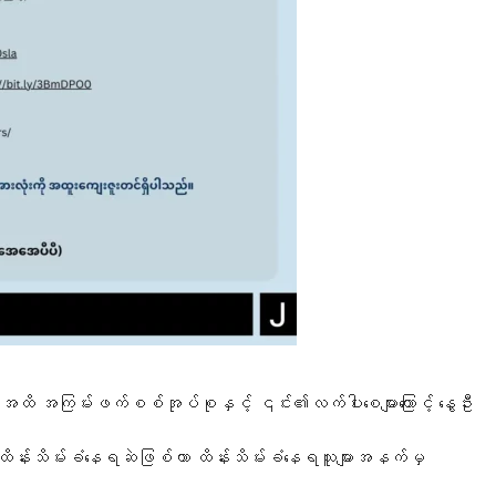
မ်းဖက်စစ်အုပ်စုနှင့် ၎င်း၏လက်ပါးစေများကြောင့် နွေဦး
ိန်းသိမ်းခံနေရဆဲဖြစ်ကာ ထိန်းသိမ်းခံနေရသူများအနက်မှ