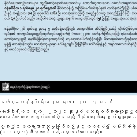
ရက်စွဲ – ဇန်နဝါရီလ ၂၈ ရက်၊ ၂၀၂၅ ခုနှစ်
ဖေဖော်ဝါရီလ ၁ ရက်၊ ၂၀၂၁ ခုနှစ် မတရားစစ်အာဏာလုမှုဖြစ်
တော်လှန်ရေးကာလအတွင်း သေဆုံးခဲ့ရသည့် ဒီမိုကရေစီရေး လှုပ်ရှားသူမျာ
ထို့အပြင် မတရားအာဏာလုမှုဖြစ်စဉ်နှင့် ဆက်စပ်၍ ဖမ်းဆီးခံခဲ့
(၁၀၁၄၇) ဦးမှာ ထောင်ဒဏ်ချမှတ်ခံထားရသည်။