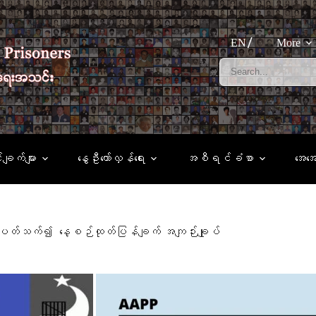
EN
More
်ချက်များ
နွေဦးတော်လှန်ရေး
အစီရင်ခံစာ
အေအ
ှင့် ပတ်သက်၍ နေ့စဉ်ထုတ်ပြန်ချက် အကျဉ်းချုပ်