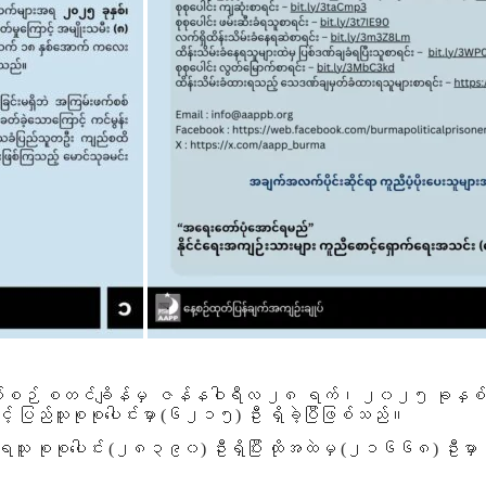
စဉ် စတင်ချိန်မှ ဇန်နဝါရီလ ၂၈ ရက်၊ ၂၀၂၅ ခုနှစ်အထိ အကြ
းနှင့် ပြည်သူစုစုပေါင်းမှာ (၆၂၁၅) ဦး ရှိခဲ့ပြီဖြစ်သည်။
ရသူ စုစုပေါင်း (၂၈၃၉၀) ဦးရှိပြီး ထိုအထဲမှ (၂၁၆၆၈) ဦးမှာ ထ