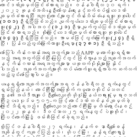
ထောင်ဒဏ်ချမှတ်ခြင်းခံထားရသည်။
ဇန်နဝါရီ
လ ၃၀ ရက်၊
၂၀၂၃ ခုနှစ်အထိ နွေဦးတော်လှန်ရေးနှင့်ဆက်စပ်၍ သေဒဏ်
ချမှတ်ခံထားရပြီး အကျဉ်းထောင်များတွင် ထိန်းသိမ်းခံနေရသူ စုစုပေါင်း
(၁၀၁)
ဦးရှိပြီဖြစ်သည်။ မျက်ကွယ်သေဒဏ်ချမှတ်ခြင်းခံထားရ
သူ
(၄၂)
ဦး အပါအဝင်
(၁၂၁)
ဦးမှာ မျက်ကွယ်ပြစ်ဒဏ်ချမှတ်
ခြင်းခံ ထားရသည်။ ထိုကြောင့် သေဒဏ်ချမှတ်ခံထားရသူ စုစုပေါင်း
(၁၄၃)
ဦးရှိပြီဖြစ်သည်။ အာမခံဖြင့် လွတ်မြောက်သူ
(၂၄)
ဦးရှိ
ပြီး၊ ပြန်လည်လွတ်မြောက်လာသူဦးရေမှာ
(၃၇၈၁)
ဦး ရှိသည်။
ဖော်ပြပါ ကိန်းဂဏန်းအရေအတွက်များသည် AAPP မှ ကောက်ယူရရှိထား
သည့် အရေအတွက်ဖြစ်ပြီး မြေပြင်တွင် ဖြစ်ပွားနေသည့်အချက်အလက်
နှင့် ကိန်းဂဏန်းအရေအတွက်များမှာ ယခုထက်ပိုမိုများပြား နိုင်
ပါသည်။ အချက်အလက်များကို ထပ်မံကောက်ယူရရှိလာပါက ဆက်လက်
ထည့်သွင်းဖော်ပြသွားပါမည်။
ယနေ့ရရှိသောအချက်အလက်များအရ ဇန်နဝါရီလ ၉ ရက်နေ့တွင်
ရှမ်းပြည်နယ်၊ တောင်ကြီးမြို့အခြေစိုက် ကမ္ဘောဇတိုင်းမ်သတင်း
ဌာန၏ အယ်ဒီတာချုပ် ဦးကျော်ဇေယျကို ဟိုပုံးမြို့နယ်တရားရုံးမှ ရာဇသတ်
ကြီးဥပဒေပုဒ်မ ၅၀၅-က ဖြင့် ထောင်ဒဏ် တစ်နှစ် ချမှတ်ခဲ့
ကြောင်း သိရှိရသည်။ ဦးကျော်ဇေယျသည် တောင်ကြီးမြို့မှ တိမ်းရှောင်နေစဉ်
၂၀၂၂ ခုနှစ်၊ ဒီဇင်ဘာလ ၂၅ ရက်နေ့တွင် ပဲခူးတိုင်း၊
ကြို့ပင်ကောက်မြို့၌ ဖမ်းဆီးခြင်းခံခဲ့ရသည်။
ထို့ပြင် ဇန်နဝါရီလ ၂၇ ရက်နေ့၊ နံနက် ၈ နာရီကျော်ခန့်
အချိန်တွင် ကချင်ပြည်နယ်၊ ဟိုပင်မြို့၊ နန့်ရင်းကျေးရွာ၌