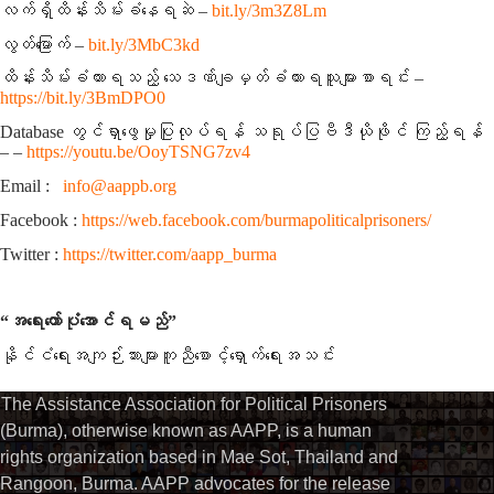
လက်ရှိထိန်းသိမ်းခံနေရဆဲ –
bit.ly/3m3Z8Lm
လွတ်မြောက် –
bit.ly/3MbC3kd
ထိန်းသိမ်းခံထားရသည့် သေဒဏ်ချမှတ်ခံထားရသူများစာရင်း –
https://bit.ly/3BmDPO0
Database တွင်ရှာဖွေမှုပြုလုပ်ရန် သရုပ်ပြဗီဒီယိုဖိုင် ကြည့်ရန်
–
–
https://youtu.be/OoyTSNG7zv4
Email :
info@aappb.org
Facebook :
https://web.facebook.com/burmapoliticalprisoners/
Twitter :
https://twitter.com/aapp_burma
“အရေးတော်ပုံအောင်ရမည်”
နိုင်ငံရေးအကျဉ်းသားများကူညီစောင့်ရှောက်ရေးအသင်း
The Assistance Association for Political Prisoners
(Burma), otherwise known as AAPP, is a human
rights organization based in Mae Sot, Thailand and
Rangoon, Burma. AAPP advocates for the release