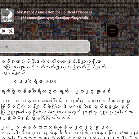
Skip
to
content
စစ်အာဏာသိမ်းပြီးနောက် လတ်တလောဖြစ်ပေါ်လျက်ရှိသော
အခြေအနေများနှင့်ပတ်သက်၍ နေ့စဉ်ထုတ်ပြန်ချက်
အကျဉ်းချုပ်
ဇန်နဝါရီ 30, 2023
ရက်စွဲ
ဇန်နဝါရီ
လ ၃၀ ရက်၊ ၂၀၂၃ ခုနှစ်
၂၀၂၁ ခုနှစ်၊ ဖေဖော်ဝါရီ ၁ ရက်နေ့ မတရားစစ်အာဏာလုမှု
ဖြစ်စဉ်ကို ဆန့်ကျင်ခဲ့ကြသော ဒီမိုကရေစီရေး လှုပ်ရှားသူများ နှင့်
ပြည်သူများ၏ နွေဦးတော်လှန်ရေးကာလအတွင်း ကျဆုံးခဲ့ရသူ စုစုပေါင်းမှာ
(၂၉၀၁)
ဦး ရှိခဲ့ပြီဖြစ်ပါသည်။
၂၀၂၁ ခုနှစ် အာဏာသိမ်းချိန်မှ ၂၀၂၃ ခုနှစ်
ဇန်နဝါရီ
လ ၃၀ ရက်နေ့ထိတိုင် ဖမ်းဆီးချုပ်နှောင်ခြင်းခံထားရသူ
စုစုပေါင်း
(၁၃၇၁၉)
ဦးရှိပြီး ၎င်းတို့အနက်မှ
(၂၂၁၆)
ဦးမှာ