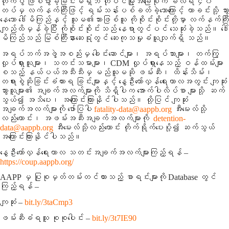
တိုက်ပွဲ ဖြစ်ပွားခဲ့ခြင်းမရှိဘဲ ဟိုပင်မြို့အခြေစိုက် ခလရ ၄၀
တပ်မှ လက်နက်ကြီးဖြင့် ရမ်းသန်းပစ်ခတ်ခဲ့သောကြောင့် ယာခင်းသို့ သွား
နေသော ဒေါ်မိကြည်နှင့် သူမ၏သားဖြစ်သူ ကိုစိုင်းစိုင်းတို့မှာ လက်နက်ကြီး
ကျည်ထိမှန်ခဲ့ပြီး ကိုစိုင်းစိုင်းသည် နေရာတွင်ပင် သေဆုံးခဲ့သည်။ ဒေါ်
မိကြည်သည် မြစ်ကြီးနားဆေးရုံတွင် ဆေးကုသမှုခံယူလျက်ရှိ သည်။
အရပ်ဘက်အဖွဲ့အစည်းမှ ခေါင်းဆောင်များ၊ အရပ်သားများ၊ တက်ကြွ
လှုပ်ရှားသူများ၊ သတင်းသမားများ၊ CDM လှုပ်ရှားနေသည့် ဝန်ထမ်းများ
စသည့် နယ်ပယ်အသီးသီးမှ မည်သူမဆို ဖမ်းဆီး၊ ထိန်းသိမ်း၊
တရားစွဲဆိုခြင်းခံထားရ ခြင်းများနှင့် နွေဦးတော်လှန်ရေးကာလအတွင်း ကျဆုံး
သွားသူများ၏ အချက်အလက်များကို သိရှိပါက အောက်ပါလိပ်စာ များသို့ ဆက်
သွယ်၍ အသိပေး၊ အကြောင်းကြားနိုင်ပါသည်။ ထို့ပြင် ကျဆုံး
အချက်အလက်များကို ဖော်ပြပါ
fatality-data@aappb.org
အီးမေးလ်သို့
လည်းကောင်း၊ အဖမ်းအဆီးအချက်အလက်များကို
detention-
data@aappb.org
အီးမေးလ်သို့လည်းကောင်း တိုက်ရိုက်ပေးပို့၍ ဆက်သွယ်
အကြောင်းကြားနိုင်ပါသည်။
နွေဦးတော်လှန်ရေးကာလ သတင်းအချက်အလက်များကြည့်ရန် –
https://coup.aappb.org/
AAPP မှ ပြုစုမှတ်တမ်းတင်ထားသည့် စာရင်းများကို Database တွင်
ကြည့်ရန် –
ကျဆုံး –
bit.ly/3taCmp3
ဖမ်းဆီးခံရသူ စုစုပေါင်း –
bit.ly/3t7IE90