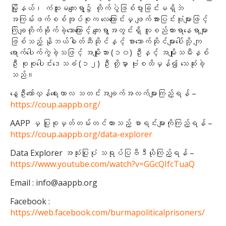
မြို့နယ်၊ ကံထူးမကျေးရွာ၌ တိုက်ပွဲဖြစ်ပွားခြင်းမရှိဘဲ
အကြမ်းဖက်စစ်အုပ်စုက လေကြောင်းမှ ဖျက်အားပြင်းဗုံးများဖြင့်
ကြဲချတိုက်ခိုက်ခဲ့သောကြောင့် ကျေးရွာအတွင်းရှိ လူစည်ကားရာနေရာများ
ဖြစ်သည့် နိုဘယ်ဓါတ်ဆီဆိုင်နှင့် စားသောက်ဆိုင်များပေါ်သို့ ကျ
ရောက်ပေါက်ကွဲခဲ့သဖြင့် အမျိုးသား (၁၀) ဦးနှင့် အမျိုးသမီးနှစ်
ဦး စုစုပေါင်းဒေသခံ (၁၂) ဦး တို့မှာ ဗုံးစထိမှန်၍ သေဆုံးခဲ့
သည်။
နွေဦးတော်လှန်ရေးကာလ သတင်းအချက်အလက်များကြည့်ရန် –
https://coup.aappb.org/
AAPP မှ ပြုစုမှတ်တမ်းတင်ထားသည့် စာရင်းများကိုကြည့်ရန် –
https://coup.aappb.org/data-explorer
Data Explorer အသုံးပြုပုံ သရုပ်ပြဗီဒီယိုကြည့်ရန် –
https://www.youtube.com/watch?v=GGcQIfcTuaQ
Email : info@aappb.org
Facebook :
https://web.facebook.com/burmapoliticalprisoners/