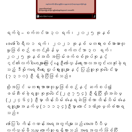
ရက်စွဲ – စက်တင်ဘာ ၃၀ ရက်၊ ၂၀၂၅ ခုနှစ်
ဖေဖော်ဝါရီလ ၁ ရက်၊ ၂၀၂၁ ခုနှစ် မတရားစစ်အာဏာလု
မှုဖြစ်စဉ် စတင်ချိန်မှ စက်တင်ဘာ ၃၀ ရက်၊
၂၀၂၅ ခုနှစ်အထိ အကြမ်းဖက်စစ်အုပ်စုနှင့်
၎င်း၏လက်ပါးစေများကြောင့် နွေဦးတော်လှန်ရေးကာလအတွင်း သေဆုံးခဲ့ရ
သည့် ဒီမိုကရေစီရေး လှုပ်ရှားသူများနှင့် ပြည်သူစုစုပေါင်းမှာ
(၇၃၁၀) ဦး ရှိခဲ့ပြီဖြစ်သည်။
ထို့အပြင် မတရားအာဏာလုမှုဖြစ်စဉ်နှင့် ဆက်စပ်၍
ဖမ်းဆီးခံခဲ့ရသူ စုစုပေါင်း (၂၉၇၅၄) ဦးရှိပြီး ထိုအထဲမှ
(၂၂၄၆၄) ဦးမှာ ထိန်းသိမ်းခံနေရဆဲဖြစ်ကာ ထိန်းသိမ်းခံနေ
ရသူများအနက်မှ (၁၁၁၃၄)ဦးမှာ ထောင်ဒဏ်ချမှတ်ခံထားရ
သည်။
ဖော်ပြပါ ကိန်းဂဏန်းအရေအတွက်များသည် အေအေပီပီမှ
လက်လှမ်းမီသမျှ ကောက်ယူရရှိထားသည့် အရေအတွက် ဖြစ်ပြီး