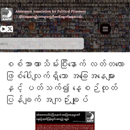
စစ်အာဏာသိမ်းပြီးနောက် လတ်တလော
ဖြစ်ပေါ်လျက်ရှိသော အခြေအနေများ
နှင့် ပတ်သက်၍ နေ့စဉ်ထုတ်
ပြန်ချက် အကျဉ်းချုပ်