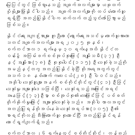
မြေပြင်တွင် ဖြစ်ပွားနေသည့် အချက်အလက်များမှာ ယခုထက်
ပိုမိုများပြားနိုင်ပါသည်။ အချက်အလက်များကို ထပ်မံကောက်ယူ
ရရှိပြီး အတည်ပြုနိုင်ပါက ဆက်လက် ထည့်သွင်းဖော်ပြသွားမည်
ဖြစ်သည်။
နိုင်ငံရေးအကျဉ်းသားများ ကူညီစောင့်ရှောက်ရေးအသင်းမှ ကောက်ယူထားသော
သတင်းအချက်အလက်များအရ ၂၀၂၅ ခုနှစ်၊
စက်တင်ဘာလ ၁ ရက်နေ့မှ ၃၀ ရက်နေ့အထိ နိုင်ငံတ
ဝန်း၌ အကြမ်းဖက်စစ်အုပ်စုကြောင့် အမျိုးသမီး (၃၇) ဦး
နှင့် အမျိုးသား (၇၈) ဦး စုစုပေါင်း (၁၁၅) ဦး သေဆုံးခဲ့သည်ကို
အမည်နှင့်တကွ အတည်ပြုနိုင်ခဲ့ပြီး ထိုအရေအတွက်တွင်
အသက် ၁၈ နှစ်အောက် ကလေးငယ် (၂၈) ဦး ပါဝင်သည်။
အဆိုပါ သေဆုံးသူများအနက် စစ်ကိုင်းတိုင်းတွင် (၄၁) ဦးဖြင့်
သေဆုံးမှုအများဆုံးဒေသဖြစ်ပြီး၊ သေဆုံးရသည့်အကြောင်းအရင်း
အနေဖြင့် (၇၃)ဦးမှာ စစ်အုပ်စု၏ လေကြောင်းဖြင့် ပစ်ခတ်
တိုက်ခိုက်မှုကြောင့် အများဆုံးသေဆုံးခဲ့သည်။ အဆိုပါ ကာလအတွင်း
အတည်ပြုရန်လိုအပ်နေဆဲ သေဆုံးအရပ်သား (၁၀၅) ဦး၏
စာရင်းကိုလည်း သီးခြားကောက်ယူ စုဆောင်းပြီး အတည်ပြုနိုင်ရန်
ဆောင်ရွက်လျက်ရှိသည်။
စက်တင်ဘာလ ၂၆ ရက်နေ့တွင် စစ်ကိုင်းတိုင်း၊ တန့်ဆည်