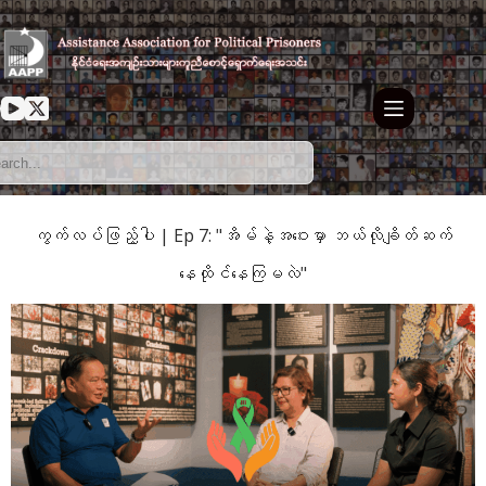
ကွက်လပ်ဖြည့်ပါ | Ep 7: "အိမ်နဲ့အဝေးမှာ ဘယ်လိုချိတ်ဆက်
နေထိုင်နေကြမလဲ"