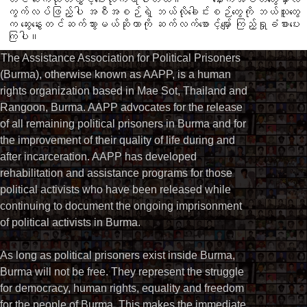
ကွက်လပ်ဖြည့်ပါ အစီအစဉ်ရဲ့ ဘယ်လိုခေါင်းစဉ်တွေကို ဘယ်သူတွေ
က ဆွေးနွေးတင်ဆက်သွားမယ်ဆိုတာကို ဆက်လက်စောင့်မျှော် ကြည့်ရှုခံစားပေး
ကြပါ။
The Assistance Association for Political Prisoners
(Burma), otherwise known as AAPP, is a human
rights organization based in Mae Sot, Thailand and
Rangoon, Burma. AAPP advocates for the release
of all remaining political prisoners in Burma and for
the improvement of their quality of life during and
after incarceration. AAPP has developed
rehabilitation and assistance programs for those
political activists who have been released while
continuing to document the ongoing imprisonment
of political activists in Burma.
As long as political prisoners exist inside Burma,
Burma will not be free. They represent the struggle
for democracy, human rights, equality and freedom
for the people of Burma. This makes the immediate