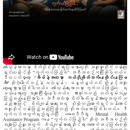
တော်လှန်ကာလမှာ စိတ်ပိုင်းဆိုင်ရာပြဿနာတွေကို အတူတူဝိုင်းဝန်းဖြေ
ရှင်းပေးနိုင်ဖို့ “ကွက်လပ်ဖြည့်ပါ” အစီအစဉ်ကကြိုဆိုပါတယ်။
ဒီတပတ်မှာတော့
‘အိမ်နဲ့အဝေးမှာ ဘယ်လိုချိတ်ဆက်နေထိုင်နေကြမ
လဲ’
ဆိုတဲ့ခေါင်းစဉ်နဲ့ မလဲ့မွန်၊ မနွယ်နွယ်ဝင်း တို့နှင့်အတူ
ဆွေးနွေးသွားမှာဖြစ်ပါတယ်။ တော်လှန်ရေးကာလမှာ ကွက်လပ်ဖြည့်ပေး ရ
မယ့်နေရာတွေ အများကြီးရှိနေပါတယ်။ အားလုံးကလည်း တတ်စွမ်းသမျှ
ဖြည့်ဆည်းနေကြတာပါ။ အဲဒီအထဲမှာ စိတ်ဓါတ်ခွန်အားတွေအတွက် တ
နည်းအားဖြင့် စိတ်ကျန်းမာရေးအရ ပိုမိုတည်ဆောက်ရှင်သန်အောင်
အတူဝိုင်းဝန်းဖြည့်ဆည်းကြဖို့လည်း လိုအပ်နေတာဖြစ်ပါတယ်။ ဒီ
ကွက်လပ်အတွက်ရည်ရွယ်ပြီး အေအေပီပီရဲ့ Mental Health
Assistance Program ကနေ “ကွက်လပ်ဖြည့်ပါ” ဆိုတဲ့ အစီအစဉ်ကို
အများပြည်သူအတွက် စိတ်ကျန်းမာရေးဆိုင်ရာအထောက်အပံ့ဖြစ်စေဖို့
တင်ဆက်ထုတ်လွှင့်ပေးလိုက်ရပါတယ်။ နောက်အပတ်တွေမှာလဲ