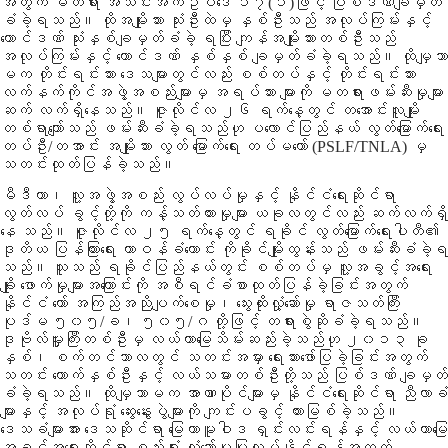
အတွက် မတရား အသင်းအက်ဥပဒေ ၁၇(၁)ဖြင့် ပြစ်ဒဏ်ချမှတ်
ခံခဲ့ရသည်။ ထိုအမျိုးသား သုံးဦးထဲမှ နှစ်ဦးသည် အလုပ်ကြမ်းနှင့်
ထောင်ဒဏ် သုံးနှစ်ချမှတ်ခံခဲ့ ရပြီး ကျန်အမျိုးသားတစ်ဦးသည်
အလုပ်ကြမ်းနှင့် ထောင်ဒဏ် နှစ်နှစ် ချမှတ်ခံခဲ့ရသည်။ ထိုမျှသာ
မက တိုင်းရင်းသား ဒေသများတွင်လည်း စစ်တပ်နှင့် တိုင်းရင်းသား
လက်နက်ကိုင်အဖွဲ့အစည်းများမှ အရပ်သား များကို မတရားဖမ်းဆီးမှုများ
ဆက် လက်ရှိနေသည်။ ဇူလိုင်လ ၂၆ ရက်နေ့တွင် တအောင်းလူမျိုး
တစ်ရာကျော်သည် ဖမ်းဆီးခံခဲ့ရသည်ဟု ပလောင်ပြည်နယ် လွတ်မြောက်ရေး
တပ်ဦး/တအာင်း အမျိုးသား လွတ် မြောက်ရေး တပ်မတော် (PSLF/TNLA) မှ
သတင်းထုတ်ပြန်ခဲ့သည်။
မီဒီယာ၊ လူ့အဖွဲ့အစည်း လွပ်လပ်မှုနှင့် နိုင်ငံရေးဆိုင်ရာ
လွတ်လပ် ခွင့်တို့ကို ကန့်သတ်ထားမှုများ ယခုလတွင်လည်း ဆက်လက်ရှိ
နေ သည်။ ဇူလိုင်လ ၂၅ ရက်နေ့တွင် ရခိုင် လွတ်မြောက်ရေးပါတီ၏
ဒုတိယ ပြန်ကြားရေး တာဝန်ခံဟောင်း ကိုခိုင်မျိုးထွန်းသည် ဖမ်းဆီးခံခဲ့ရ
သည်။ သူသည် ရခိုင်ပြည်နယ်တွင်း စစ်တပ်မှ လူ့အခွင့်အရေး
ချိုး ဖောက်မှုများအကြောင်းကို အစီရင်ခံစာထုတ်ပြန်ခဲ့ခြင်းအတွက်
နိုင်ငံ တော် အကြည်အညိုပျက်စေမှု၊ သွေးထိုးလှုံ့ဆော်မှု ရာဇသတ်ကြီး
ပုဒ်မ ၅၀၅/ခ၊ ၅၀၅/ဂ တို့ဖြင့် တရားစွဲဆိုခံခဲ့ရသည်။
ဒုဗိုလ်မှူးကြီးတစ်ဦးမှ လယ်ယာမြေသိမ်းဆည်းခဲ့သည်ဟု ၂၀၁၃ ခု
နှစ်၊ စက်တင်ဘာလတွင် သတင်းအမှား ရေးသားဖော်ပြခဲ့ခြင်းအတွက်
သတင်း ထောက်နှစ်ဦးနှင့် လယ်သမားတစ်ဦးတို့သည် ပြစ်ဒဏ် ချမှတ်
ခံခဲ့ရသည်။ ထိုမျှသာမက အာဏာပိုင်များမှ နိုင်ငံရေးဆိုင်ရာ ညီလာခံ
များနှင့် အလုပ်ရုံ ဆွေးနွေးပွဲများကို ကျင်းပခွင့် တားမြစ်ခဲ့သည်။
ဒေသခံများအား ဒေသဆိုင်ရာ မြေယာမူဝါဒ ရှင်းလင်းရန်နှင့် လယ်ယာမြေ
အခွင့်အရေးဆိုင်ရာ စည်းရုံး လှုံ့ဆော်မှုပြုလုပ်နိုင်ရန်အတွက်