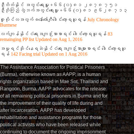
ဦးတိတ်နိုင် အတွင်းရေးမှူး +၆၆ (၀) ၈၁ ၂၈၇၈ ၇၅၁
ဦးဘိုကြည် တွဲဘက်အတွင်းရေးမှူး +၆၆ (၀) ၈၁ ၉၆၂၈ ၇၁၃
ဇူလိုင်လအတွက်ခနော်လော်ဂျီဒေါင်းလော့ရယူရန်
July Chronology
Burmese
လက်ကျန်နိုင်ငံရေးအကျဉ်းသားစာရင်း ဒေါင်းလော့ရယူရန်
83
remainging PP list Updated on Aug 1, 2016
အမှုရင်ဆိုင်နေရဆဲနိုင်ငံရေးအကျဉ်းသားများစာရင်း ဒေါင်းလော့ရယူ
ရန်
142 Facing trial Updated on 1 Aug 2016
The Assistance Association for Political Prisoners
(Burma), otherwise known as AAPP, is a human
rights organization based in Mae Sot, Thailand and
Rangoon, Burma. AAPP advocates for the release
of all remaining political prisoners in Burma and for
the improvement of their quality of life during and
after incarceration. AAPP has developed
rehabilitation and assistance programs for those
political activists who have been released while
continuing to document the ongoing imprisonment