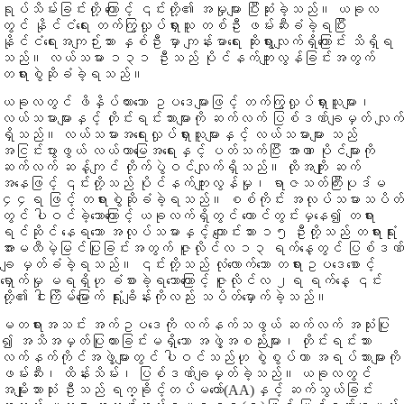
ရုပ်သိမ်းခြင်းတို့ ကြောင့် ၎င်းတို့၏ အမှုများ ပြီးဆုံးခဲ့သည်။ ယခုလ
တွင် နိုင်ငံရေး တက်ကြွလှုပ်ရှားသူ တစ်ဦး ဖမ်းဆီးခံခဲ့ရပြီး
နိုင်ငံရေးအကျဉ်းသား နှစ်ဦး မှာ ကျန်းမာရေး ဆိုးရွားလျက်ရှိကြောင်း သိရှိရ
သည်။ လယ်သမား ၁၃၁ ဦးသည် ပိုင်နက်ကျူးလွန်ခြင်းအတွက်
တရားစွဲဆိုခံခဲ့ရသည်။
ယခုလတွင် ဖိနှိပ်ထားသော ဥပဒေများဖြင့် တက်ကြွလှုပ်ရှားသူများ၊
လယ်သမားများနှင့် တိုင်းရင်းသားများကို ဆက်လက် ပြစ်ဒဏ်ချမှတ် လျက်
ရှိသည်။ လယ်သမားအရေးလှုပ်ရှားသူများနှင့် လယ်သမားများ သည်
အငြင်းပွားဖွယ် လယ်ယာမြေအရေးနှင့် ပတ်သက်ပြီး အာဏာ ပိုင်များကို
ဆက်လက် ဆန့်ကျင် တိုက်ပွဲဝင်လျက်ရှိသည်။ ထိုအကျိုး ဆက်
အနေဖြင့် ၎င်းတို့သည် ပိုင်နက်ကျူးလွန်မှု၊ ရာဇသတ်ကြီးပုဒ်မ
၄၄ရ ဖြင့် တရားစွဲဆိုခံခဲ့ရသည်။ စစ်ကိုင်း အလုပ်သမားသပိတ်
တွင် ပါဝင်ခဲ့သောကြောင့် ယခုလက်ရှိတွင် ထောင်တွင်းမှနေ၍ တရား
ရင်ဆိုင် နေရသော အလုပ်သမားနှင့် ကျောင်းသား ၁၅ ဦးတို့သည် တရားရုံး
အားမထီမဲ့မြင်ပြုခြင်းအတွက် ဇူလိုင်လ ၁၃ ရက်နေ့တွင် ပြစ်ဒဏ်
ချ မှတ်ခံခဲ့ရသည်။ ၎င်းတို့သည် လုံလောက်သော တရားဥပဒေစောင့်
ရှောက်မှု မရရှိဟု ခံစားခဲ့ရသောကြောင့် ဇူလိုင်လ ၂ရ ရက်နေ့ ၎င်း
တို့၏ ငါးကြိမ်မြောက် ရုံးချိန်းကိုလည်း သပိတ်မှောက်ခဲ့သည်။
မတရားအသင်း အက်ဥပဒေကို လက်နက်သဖွယ် ဆက်လက် အသုံးပြု
၍ အသိအမှတ်ပြုထားခြင်းမရှိသော အဖွဲ့အစည်းများ၊ တိုင်းရင်းသား
လက်နက်ကိုင်အဖွဲ့များတွင် ပါဝင်သည်ဟု စွဲစွပ်ကာ အရပ်သားများကို
ဖမ်းဆီး၊ ထိန်းသိမ်း၊ ပြစ်ဒဏ်ချမှတ်ခဲ့သည်။ ယခုလတွင်
အမျိုးသားသုံး ဦးသည် ရက္ခိုင့်တပ်မတော်(AA)နှင့် ဆက်သွယ်ခြင်း