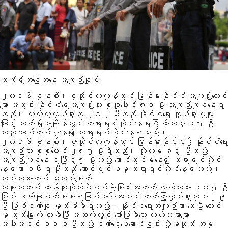
လက်ရှိအခြေအနေ အကျဉ်းချုပ်
၂၀၁၆ ခုနှစ်၊ ဇူလိုင်လကုန်တွင် မြန်မာနိုင်ငံ အကျဉ်းထောင်
များ အတွင်း နိုင်ငံရေးအကျဉ်းသား စုစုပေါင်း ၈၃ ဦး အကျဉ်းကျခံနေရ
သည်။ တက်ကြွလှုပ်ရှားသူ ၂၀၂ ဦးသည် နိုင်ငံရေး လှုပ်ရှားမှုများ
ကြောင့် လက်ရှိအချိန်တွင် တရားရင်ဆိုင်နေရပြီး ထိုထဲမှ ၃၅ ဦး
သည် ထောင်တွင်းမှနေ၍ တရားရင်ဆိုင်နေရသည်။
၂၀၁၆ ခုနှစ်၊ ဇူလိုင်လကုန်တွင် မြန်မာနိုင်ငံ၌ နိုင်ငံရေး
အကျဉ်းသား စုစုပေါင်း ၂၈၅ ဦးရှိသည်။ ထိုထဲမှ ၈၃ ဦးသည်
အကျဉ်းကျခံနေ ရပြီး ၃၅ ဦးသည် ထောင်တွင်းမှနေ၍ တရားရင်ဆိုင်
နေရကာ ၁၆ရ ဦးသည် ထောင်ပြင်ပမှ တရားရင်ဆိုင်နေရသည်။
တစ်လအတွင်း သုံးသပ်ချက်
ယခုလတွင် ထွန်တုံးတိုက်ပွဲဝင်ခဲ့ခြင်းအတွက် လယ်သမား ၁၀၅ ဦး
ပြစ် ဒဏ်ချမှတ်ခံခဲ့ရခြင်းအပါအဝင် တက်ကြွလှုပ်ရှားသူ ၁၂၉
ဦး ပြစ်ဒဏ်ချ မှတ်ခံခဲ့ရသည်။ နိုင်ငံရေးအကျဉ်းသား လေးဦး ထောင်
မှ လွတ်မြောက် လာခဲ့ပြီး အထက်တွင် ဖော်ပြခဲ့သော လယ်သမားများ
အပါအဝင် ၁၁ဝ ဦးသည် ဒဏ်ငွေပေးဆောင်ခြင်း သို့မဟုတ် အမှု