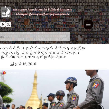
Skip
to
content
အေအေပီပီဘီ မှ ဇူလိုင်လအတွက် နိုင်ငံရေးအကျဉ်းသား
အခြေအနေပြ လစဉ်အစီရင်ခံစာနှင့် လက်ကျန်
နိုင်ငံရေးအကျဉ်းသားစာရင်းထုတ်ပြန်ချက်
ဩဂုတ် 16, 2016