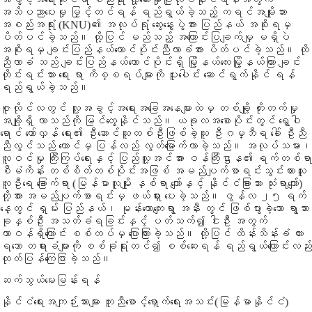
အသိပညာပေးမှု မြှင့်တင်ရန် ရည်ရွယ်ခဲ့သည့် ကရင်အမျိုးသား
အစည်းအရုံး (KNU)၏ အလုပ်ရုုံ ဆွေးနွေးပွဲအား ပြည်နယ် အစိုးရမှ
ပိတ်ပင်ခဲ့သည်။ ထို့ပြင် မည်သည့် အကြောင်းပြချက်မျှ မရှိပဲ
အစိုးရမှ ချင်းပြည်နယ်တောင်ပိုင်းညီလာခံအား ပိတ်ပင်ခဲ့သည်။ ထို
ညီလာခံ သည် ချင်းပြည်နယ်တောင်ပိုင်းရှိ မြို့နယ်လေးမြို့နယ်ကြား ချင်း
တိုင်းရင်းသား ရေး ရာ ကိစ္စရပ်များကို ပူးပေါင်း ဆောင်ရွက်နိုင် ရန်
ရည်ရွယ်ခဲ့သည်။
ဇူလိုင်လတွင် လူ့အခွင့်အရေးအခြေအနေများထဲမှ တစ်ချို့ တိုးတက်မှု
အချို့ရှိ လာသည်ကို မြင်တွေ့နိုင်သည်။ ယခုလအစောပိုင်းတွင် ရွှေဝါ
ရောင် တော်လှန် ရေး၏ ဦးဆောင်သူတစ်ဦးဖြစ်ခဲ့သူ ဦးဂမ္ဘီရ ခေါ် ဦးညီ
ညီလွင်သည် ထောင်မှ ပြန်လည် လွတ်မြောက်လာခဲ့သည်။ အလုပ်သမား၊
လူဝင်မှု ကြီးကြပ်ရေးနှင့် ပြည်သူ့အင်အား ဝန်ကြီးဌာန၏ ရက်တစ်ရာ
စီမံကိန်း တစ်စိတ်တစ်ပိုင်းအဖြစ် အမည်ပျက်စာရင်းသွင်းထားသူ
လူဦးရေ ခြောက်ရာ (မြန်မာလူမျိုး နှစ်ရာ ကျော်နှင့် နိုင်ငံခြားသား သုံးရာကျော်)
တို့အား အမည်ပျက်စာရင်းမှ ဖယ်ရှား ပေးခဲ့သည်။ ဇွန်လ ၂၅ ရက်
နေ့တွင် ရှမ်း ပြည်နယ်၊ မုန်းယောကျေးရွာ အနီး တွင် ဖြစ်ပွားခဲ့သော ရွာသား
ခုနှစ်ဦး အသတ်ခံရခြင်းနှင့် ပတ်သက်၍ ငါးဦး အတွက်
တာဝန်ရှိကြောင်း စစ်တပ်မှ ပြောကြားခဲ့သည်။ ထို့ပြင် ထိန်းသိန်းခံ ထား
ရသော တရားခံများကို စစ်ခုံရုံးတင်၍ စစ်ဆေးရန် ရည်ရွယ်ကြောင်းလည်း
ထုတ်ပြန်ကြေငြာခဲ့သည်။
ဆက်သွယ်မေးမြန်းရန်
နိုင်ငံရေးအကျဉ်းသားများ ကူညီစောင့်ရှောက်ရေးအသင်း(မြန်မာနိုင်ငံ)